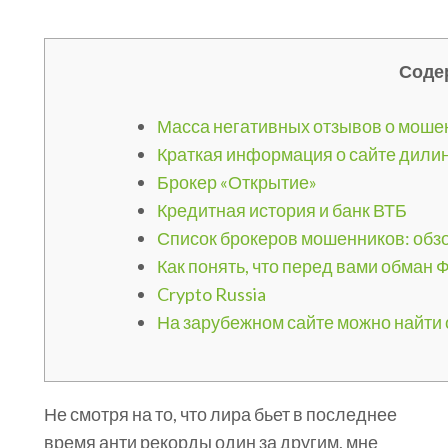
Соде
Масса негативных отзывов о моше
Краткая информация о сайте дилин
Брокер «Открытие»
Кредитная история и банк ВТБ
Список брокеров мошенников: обз
Как понять, что перед вами обман 
Crypto Russia
На зарубежном сайте можно найти 
Не смотря на то, что лира бьет в последнее
время анти рекорды один за другим, мне