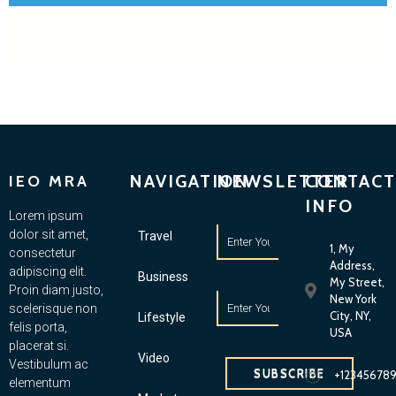
NAVIGATION
NEWSLETTER
CONTACT
IEO MRA
INFO
Lorem ipsum
dolor sit amet,
Travel
1, My
consectetur
Address,
adipiscing elit.
Business
My Street,
Proin diam justo,
New York
scelerisque non
City, NY,
Lifestyle
felis porta,
USA
placerat si.
Video
Vestibulum ac
SUBSCRIBE
+12345678
elementum