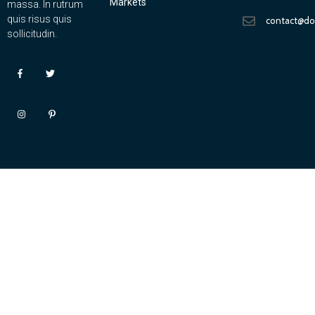
Markets
massa. In rutrum
quis risus quis
contact@d
sollicitudin.