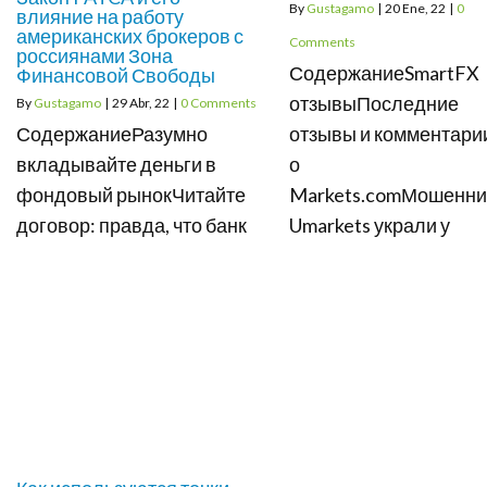
By
Gustagamo
|
20
Ene, 22
|
0
влияние на работу
американских брокеров с
Comments
россиянами Зона
СодержаниеSmartFX
Финансовой Свободы
отзывыПоследние
By
Gustagamo
|
29
Abr, 22
|
0 Comments
СодержаниеРазумно
отзывы и комментари
вкладывайте деньги в
о
фондовый рынокЧитайте
Markets.comМошенни
договор: правда, что банк
Umarkets украли у