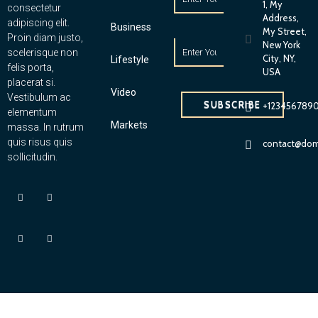
1, My
consectetur
Address,
adipiscing elit.
Business
My Street,
Proin diam justo,
New York
scelerisque non
City, NY,
Lifestyle
felis porta,
USA
placerat si.
Video
Vestibulum ac
SUBSCRIBE
+123456789
elementum
Markets
massa. In rutrum
quis risus quis
contact@dom
sollicitudin.