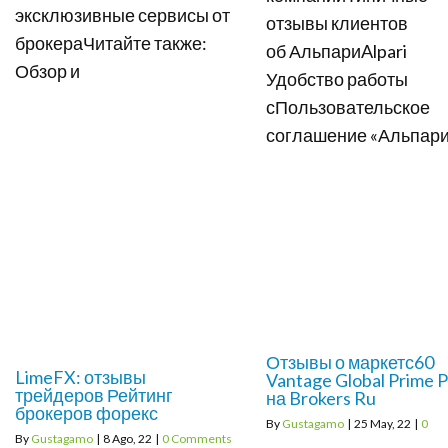
эксклюзивные сервисы от
отзывы клиентов
брокераЧитайте также:
об АльпариAlpari
Обзор и
Удобство работы
сПользовательское
соглашение «Альпар
Отзывы о маркетс60
LimeFX: отзывы
Vantage Global Prime P
трейдеров Рейтинг
на Brokers Ru
брокеров форекс
By
Gustagamo
|
25
May, 22
|
0
By
Gustagamo
|
8
Ago, 22
|
0 Comments