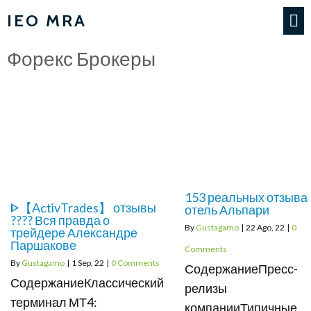
IEO MRA
Форекс Брокеры
153 реальных отзыва
ᐈ【ActivTrades】 отзывы
отель Альпари
???? Вся правда о
By
Gustagamo
|
22
Ago, 22
|
0
трейдере Александре
Паршакове
Comments
By
Gustagamo
|
1
Sep, 22
|
0 Comments
СодержаниеПресс-
СодержаниеКлассический
релизы
терминал МТ4:
компанииТипичные