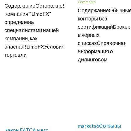
Comments
СодержаниеОсторожно!
СодержаниеОбычны
Компания "LimeFX"
конторы без
определена
сертификацийБроке
специалистами нашей
в черных
компании, как
спискахСправочная
опасная!LimeFXУсловия
информация о
торговли
дилинговом
markets60 отзывы
Закон FATCA и его