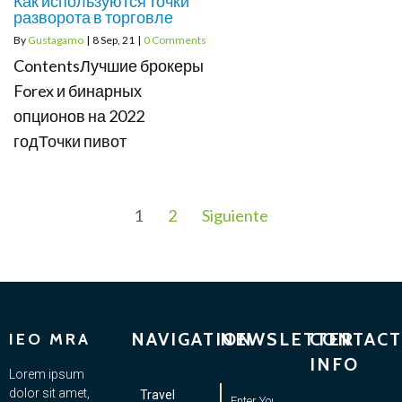
Как используются точки
разворота в торговле
By
Gustagamo
|
8
Sep, 21
|
0 Comments
ContentsЛучшие брокеры
Forex и бинарных
опционов на 2022
годТочки пивот
1
2
Siguiente
NAVIGATION
NEWSLETTER
CONTACT
IEO MRA
INFO
Lorem ipsum
dolor sit amet,
Travel