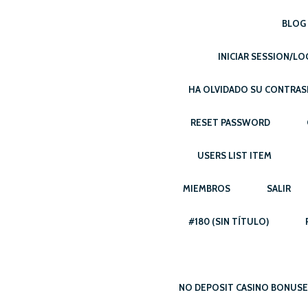
BLOG
INICIAR SESSION/LO
HA OLVIDADO SU CONTRAS
RESET PASSWORD
USERS LIST ITEM
MIEMBROS
SALIR
#180 (SIN TÍTULO)
NO DEPOSIT CASINO BONUSE