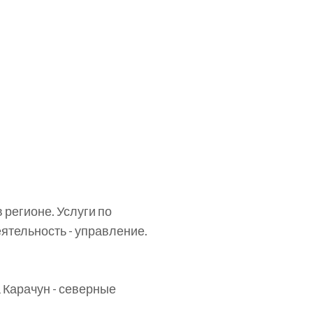
регионе. Услуги по
еятельность - управление.
 Карачун - северные