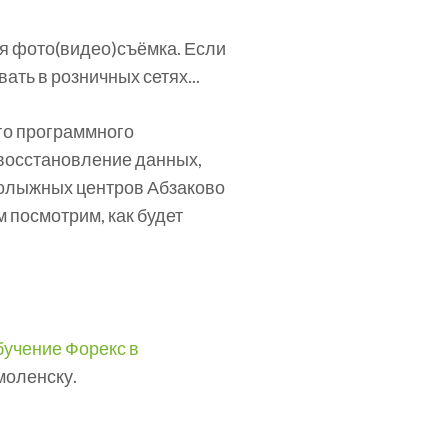
я фото(видео)съёмка. Если
ать в розничных сетях...
го программного
 восстановление данных,
нолыжных центров Абзаково
 посмотрим, как будет
учение Форекс в
моленску.