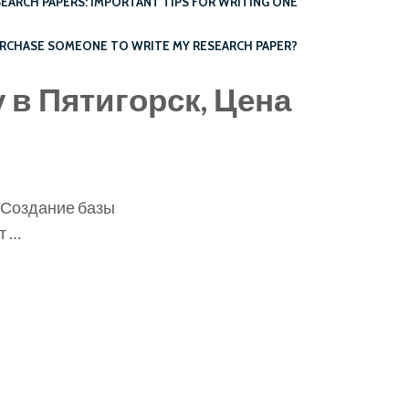
EARCH PAPERS: IMPORTANT TIPS FOR WRITING ONE
URCHASE SOMEONE TO WRITE MY RESEARCH PAPER?
 в Пятигорск, Цена
ГСоздание базы
т …