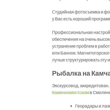
Cтудийная фотосъемка и фо
у Вас есть хороший программ
Профессиональная настройк
обеспечения на очень высок
устранение проблем в работ
или Банное. Магнитогорског
лучше структурировать эту 
Рыбалка на Камч
Экскурсовод, аккредитован.
Каменномостском
в Смоленс
Георадары и лаз