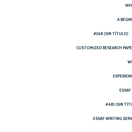
WH
A BEGI
#268 (SIN TÍTULO)
CUSTOMIZED RESEARCH PAPER
W
EXPERIEN
ESSAY
#481 (SIN TÍT
ESSAY WRITING SERV