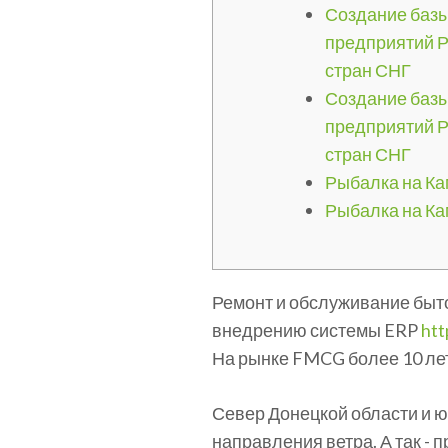
Создание баз
предприятий Р
стран СНГ
Создание баз
предприятий Р
стран СНГ
Рыбалка на Ка
Рыбалка на Ка
Ремонт и обслуживание быто
внедрению системы ERP
htt
На рынке FMCG более 10 лет
Север Донецкой области и ю
направления ветра. А так - 