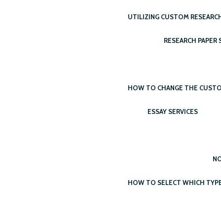
UTILIZING CUSTOM RESEARCH
RESEARCH PAPER S
HOW TO CHANGE THE CUSTOM 
ESSAY SERVICES
NO
HOW TO SELECT WHICH TYPE 