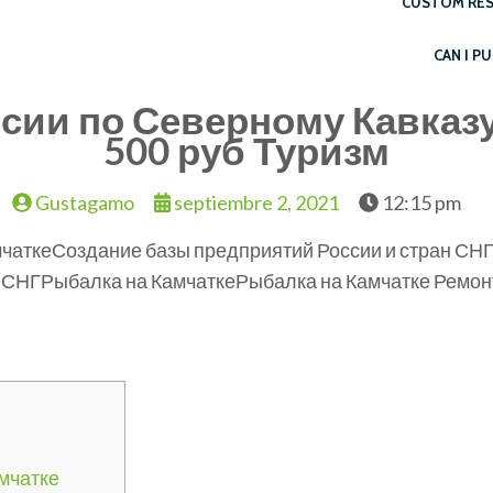
CUSTOM RES
CAN I P
ии по Северному Кавказу
500 руб Туризм
Gustagamo
septiembre 2, 2021
12:15 pm
аткеСоздание базы предприятий России и стран СН
н СНГРыбалка на КамчаткеРыбалка на Камчатке Ремон
мчатке