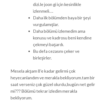
dizi.le joon gi için kesinlikle
izlenmeli….
Daha ilk bölümden baya bir şeyi
vurgulamışlar.
Daha bölümü izlemedim ama
konusu ve kadrosu beni kendine
çekmeyi başardı.
Bu defa cezasını çeker ve
birleşirler.
Mesela akşam 8’e kadar gelirmi çok
heyecanlandım ve merakla bekliyorum.tam bir
saat verseniz çok güzel olurdu,bugün net gelir
mi??? Bölümü tekrar izledim merakla
bekliyorum.