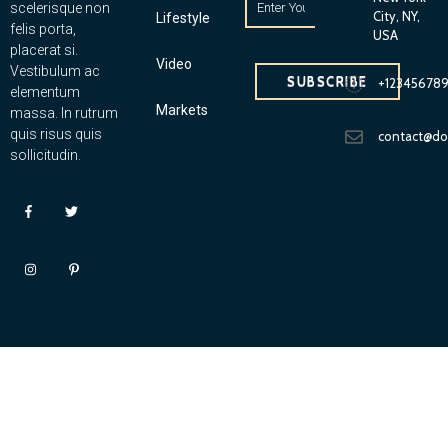
scelerisque non
City, NY,
Lifestyle
felis porta,
USA
placerat si.
Video
Vestibulum ac
SUBSCRIBE
+12345678
elementum
Markets
massa. In rutrum
quis risus quis
contact@d
sollicitudin.