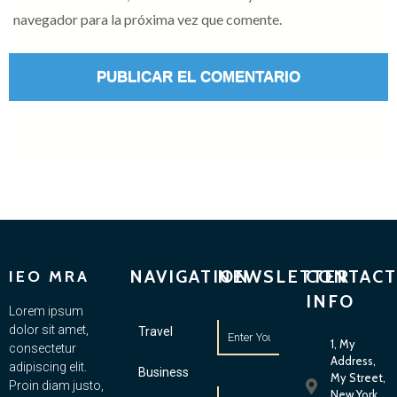
navegador para la próxima vez que comente.
NAVIGATION
NEWSLETTER
CONTACT
IEO MRA
INFO
Lorem ipsum
dolor sit amet,
Travel
1, My
consectetur
Address,
adipiscing elit.
Business
My Street,
Proin diam justo,
New York