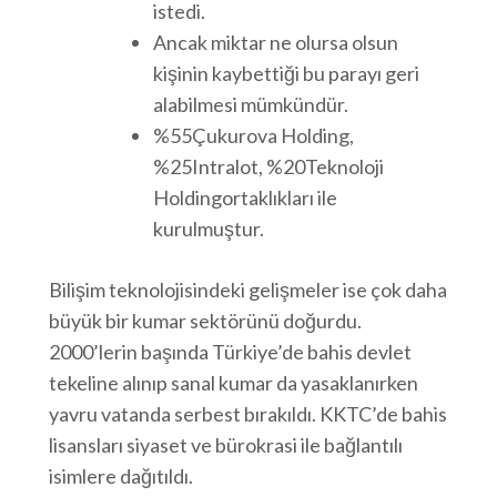
istedi.
Ancak miktar ne olursa olsun
kişinin kaybettiği bu parayı geri
alabilmesi mümkündür.
%55Çukurova Holding,
%25Intralot, %20Teknoloji
Holdingortaklıkları ile
kurulmuştur.
Bilişim teknolojisindeki gelişmeler ise çok daha
büyük bir kumar sektörünü doğurdu.
2000’lerin başında Türkiye’de bahis devlet
tekeline alınıp sanal kumar da yasaklanırken
yavru vatanda serbest bırakıldı. KKTC’de bahis
lisansları siyaset ve bürokrasi ile bağlantılı
isimlere dağıtıldı.