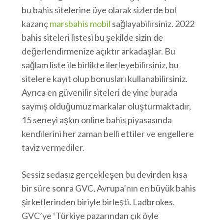
bu bahis sitelerine üye olarak sizlerde bol
kazanç
marsbahis mobil
sağlayabilirsiniz. 2022
bahis siteleri listesi bu şekilde sizin de
değerlendirmenize açıktır arkadaşlar. Bu
sağlam liste ile birlikte ilerleyebilirsiniz, bu
sitelere kayıt olup bonusları kullanabilirsiniz.
Ayrıca en güvenilir siteleri de yine burada
saymış olduğumuz markalar oluşturmaktadır,
15 seneyi aşkın online bahis piyasasında
kendilerini her zaman belli ettiler ve engellere
taviz vermediler.
Sessiz sedasız gerçekleşen bu devirden kısa
bir süre sonra GVC, Avrupa’nın en büyük bahis
şirketlerinden biriyle birleşti. Ladbrokes,
GVC’ye ‘Türkiye pazarından çık öyle