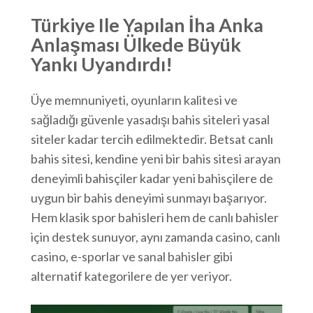
Türkiye Ile Yapılan İha Anka
Anlaşması Ülkede Büyük
Yankı Uyandırdı!
Üye memnuniyeti, oyunların kalitesi ve
sağladığı güvenle yasadışı bahis siteleri yasal
siteler kadar tercih edilmektedir. Betsat canlı
bahis sitesi, kendine yeni bir bahis sitesi arayan
deneyimli bahisçiler kadar yeni bahisçilere de
uygun bir bahis deneyimi sunmayı başarıyor.
Hem klasik spor bahisleri hem de canlı bahisler
için destek sunuyor, aynı zamanda casino, canlı
casino, e-sporlar ve sanal bahisler gibi
alternatif kategorilere de yer veriyor.