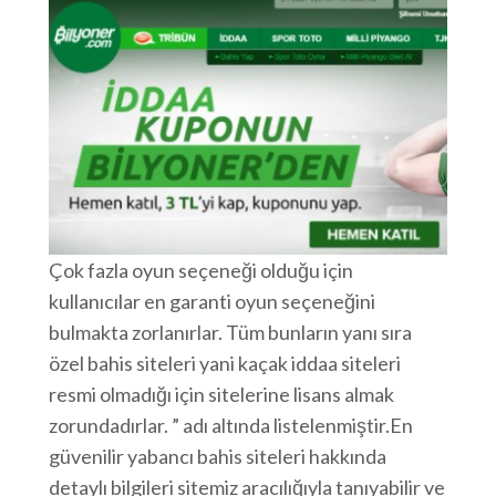
Çok fazla oyun seçeneği olduğu için
kullanıcılar en garanti oyun seçeneğini
bulmakta zorlanırlar. Tüm bunların yanı sıra
özel bahis siteleri yani kaçak iddaa siteleri
resmi olmadığı için sitelerine lisans almak
zorundadırlar. ” adı altında listelenmiştir.En
güvenilir yabancı bahis siteleri hakkında
detaylı bilgileri sitemiz aracılığıyla tanıyabilir ve