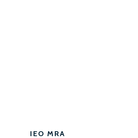
IEO MRA