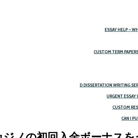
ESSAY HELP – WH
CUSTOM TERM PAPERS
D DISSERTATION WRITING SE
URGENT ESSAY 
CUSTOM RES
CAN I P
）カジノの初回入金ボーナス