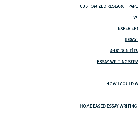
CUSTOMIZED RESEARCH PAPER
W
EXPERIEN
ESSAY
#481 (SIN TÍT
ESSAY WRITING SERV
HOW I COULD W
HOME BASED ESSAY WRITING 