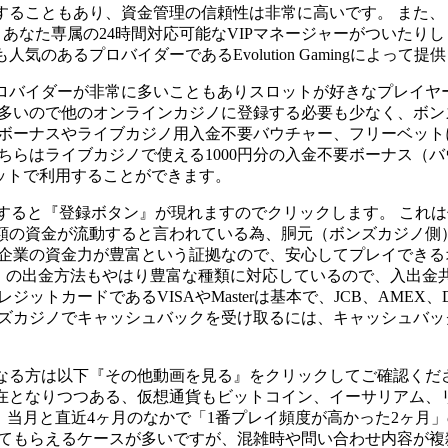
することもあり、資金管理の信頼性は非常に高いです。 また、「
あなた専属の24時間対応可能なVIPマネージャーがついたりしま
気のあるプロバイダーであるEvolution Gamingによって
ロバイダーが非常に多いこともありスロットが好きなプレイヤ
が多いので他のオンラインカジノに登録する必要も少なく、ボ
ムボーナスやライブカジノ用入金不要バウチャー、フリーベッ
ちらはライブカジノで使える1000円分の入金不要ボーナス（
ルーレットで利用することができます。
ックすると『登録ボタン』が現れますのでクリックします。 これ
額の資金が流動すると言われている為、胴元（ボンズカジノ側
営企業の資金力が豊富という証拠なので、安心してプレイでき
INO）の出金方法もやはり豊富な種類に対応しているので、入出
ットカードであるVISAやMasterは基本で、JCB、AMEX、
ンズカジノでキャッシュバックを受け取るには、キャッシュバ
なる方は以下『その他動画を見る』をクリックしてご確認くだ
在となりつつある、仮想通貨もビットコイン、イーサリアム、
は、当月と直近4ヶ月のなかで「1番プレイ頻度が高かった2ヶ月
してもらえるケースが多いですが、混雑時や問い合わせ内容が