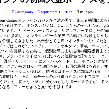
Gustagamo
septiembre 13, 2022
8:12 pm
Bons Casino オンラインカジノが合法の国で、第三者機関に
す。 ボンズカジノは、Owl In N.V.の子会社NestlingCorn
mitedが運営しています。 リベートボーナスとは、リアルマネーで賭け
クトに参加し、オンラインゲーム業界での幅広い経験を活かして
を管理してきました。出金がとても遅いオンラインカジノだと
ジノではこれがないのです。「コンサルタント養成コース」の
ウハウを提供すると共に、個別指導により最初の顧客獲得までを
やジブラルタルライセンスに比べると信頼性は落ちます。 は
しています。 野球・サッカー・テニス・バスケット・F1・ボクシン
。 ここからスロットで10円を使い、10円の勝利金を得たと
「先にキャッシュが使われ、勝利金はボーナスに加算される」
の勝敗はもちろん、両チームの合計得点やコレクトスコア、ク
使う派」と「使わない派」に分かれがちなボーナスですが、ボ
くなるオファーがきっと見つかるはすです。 …