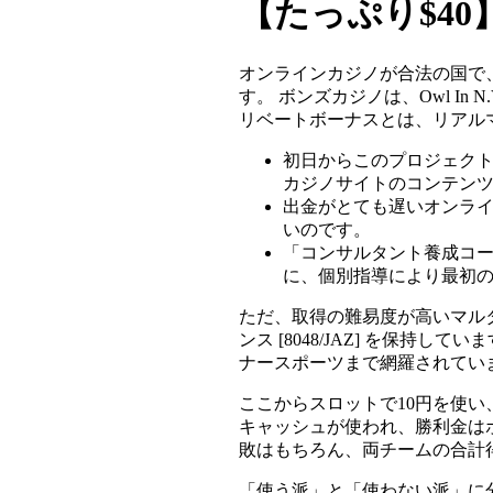
【たっぷり$40】ボ
オンラインカジノが合法の国で
す。 ボンズカジノは、Owl In N.V.
リベートボーナスとは、リアル
初日からこのプロジェクト
カジノサイトのコンテン
出金がとても遅いオンラ
いのです。
「コンサルタント養成コ
に、個別指導により最初
ただ、取得の難易度が高いマル
ンス [8048/JAZ] を保
ナースポーツまで網羅されてい
ここからスロットで10円を使い
キャッシュが使われ、勝利金は
敗はもちろん、両チームの合計
「使う派」と「使わない派」に