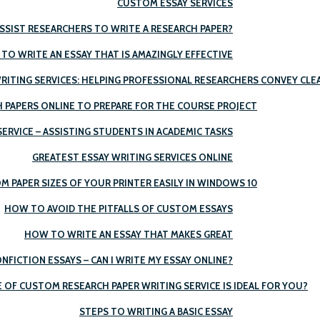
CUSTOM ESSAY SERVICES
SSIST RESEARCHERS TO WRITE A RESEARCH PAPER?
TO WRITE AN ESSAY THAT IS AMAZINGLY EFFECTIVE
RITING SERVICES: HELPING PROFESSIONAL RESEARCHERS CONVEY CLE
 PAPERS ONLINE TO PREPARE FOR THE COURSE PROJECT
ERVICE – ASSISTING STUDENTS IN ACADEMIC TASKS
GREATEST ESSAY WRITING SERVICES ONLINE
PAPER SIZES OF YOUR PRINTER EASILY IN WINDOWS 10
HOW TO AVOID THE PITFALLS OF CUSTOM ESSAYS
HOW TO WRITE AN ESSAY THAT MAKES GREAT
NFICTION ESSAYS – CAN I WRITE MY ESSAY ONLINE?
OF CUSTOM RESEARCH PAPER WRITING SERVICE IS IDEAL FOR YOU?
STEPS TO WRITING A BASIC ESSAY