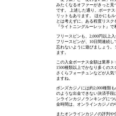
みたくなるオファーがきっと見
です。 上述した通り、ボーナ
リットもあります。 ほかにもル
とは考えずに、ある程度リスク
『ライトニングルーレット』で
フリースピンも、2,000円以上入金
フリースピンが、10日間連続し
忘れないように遊びましょう。
ます。
この入金ボーナス金額は業界ト
1500種類以上でかなり多くのス
さくらフォーチュンなどが人気で
ますね。
ボンズカジノには約2,000種
のような出金できない決済手段
ンラインカジノランキングにつ
金時間は、オンラインカジノの
またオンラインカジノの評判や