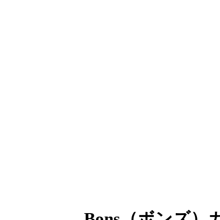
Bons（ボンズ