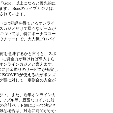
Gold」以上になると優先的に
す。 Bonsのライブカジノは、
提供されています。
ーには好評を得ているオンライ
ンズカジノだけで様々なゲームが
トについては、特にボーナスコー
バウチャー）で、大人気プロバイ
は何を意味するかと言うと、スポ
）に資金力が無ければ導入すら
るオンラインカジノと言えます。
金共にお金周りのサービスが充実し
DISCOVERが使えるのがボンズ
ック額に対して一定割合の入金が
さい。 また、近年オンラインカ
リップル等、豊富なコインに対
」の合計ベット額によって決定さ
複雑な場合は、対応に時間がかか