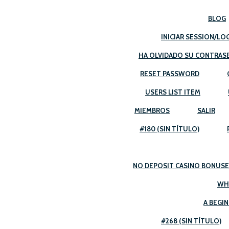
BLOG
INICIAR SESSION/LO
HA OLVIDADO SU CONTRAS
RESET PASSWORD
USERS LIST ITEM
MIEMBROS
SALIR
#180 (SIN TÍTULO)
NO DEPOSIT CASINO BONUSE
WH
A BEGI
#268 (SIN TÍTULO)