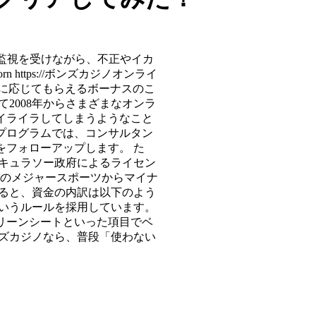
よる監視を受けながら、不正やイカ
 https://ボンズカジノオンライ
た金額に応じてもらえるボーナスのこ
2008年からさまざまなオンラ
イライラしてしまうようなこと
プログラムでは、コンサルタン
フォローアップします。 た
、キュラソー政府によるライセン
グなどのメジャースポーツからマイナ
すると、資金の内訳は以下のよう
というルールを採用しています。
リーンシートといった項目でベ
ンズカジノなら、普段「使わない