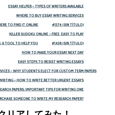
ESSAY HELPER – TYPES OF WRITERS AVAILABLE
WHERE TO BUY ESSAY WRITING SERVICES
ERE TO FIND IT ONLINE
#1374 (SIN TÍTULO)
KILLER SUDOKU ONLINE – FREE, EASY TO PLAY
: A TOOL TO HELP YOU
#1438 (SIN TÍTULO)
HOW TO MAKE YOUR ESSAY NEXT DAY
EASY STEPS TO RESIST WRITING ESSAYS
RVICES – WHY STUDENTS ELECT FOR CUSTOM TERM PAPERS
WRITING – HOW TO WRITE BETTER URGENT ESSAYS
EARCH PAPERS: IMPORTANT TIPS FOR WRITING ONE
URCHASE SOMEONE TO WRITE MY RESEARCH PAPER?
をクリアしてみた！