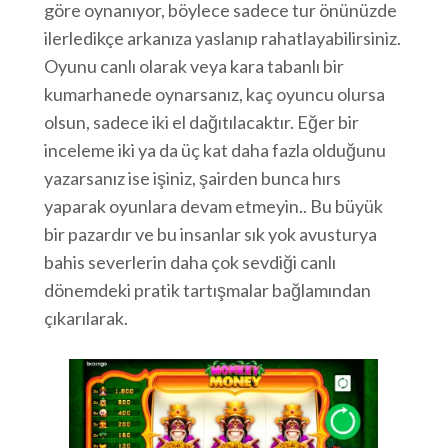
göre oynanıyor, böylece sadece tur önünüzde
ilerledikçe arkanıza yaslanıp rahatlayabilirsiniz.
Oyunu canlı olarak veya kara tabanlı bir
kumarhanede oynarsanız, kaç oyuncu olursa
olsun, sadece iki el dağıtılacaktır. Eğer bir
inceleme iki ya da üç kat daha fazla olduğunu
yazarsanız ise işiniz, şairden bunca hırs
yaparak oyunlara devam etmeyin.. Bu büyük
bir pazardır ve bu insanlar sık yok avusturya
bahis severlerin daha çok sevdiği canlı
dönemdeki pratik tartışmalar bağlamından
çıkarılarak.