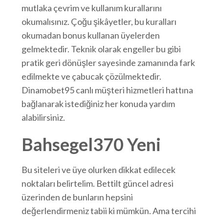
mutlaka çevrim ve kullanım kurallarını
okumalısınız. Çoğu şikâyetler, bu kuralları
okumadan bonus kullanan üyelerden
gelmektedir. Teknik olarak engeller bu gibi
pratik geri dönüşler sayesinde zamanında fark
edilmekte ve çabucak çözülmektedir.
Dinamobet95 canlı müşteri hizmetleri hattına
bağlanarak istediğiniz her konuda yardım
alabilirsiniz.
Bahsegel370 Yeni
Bu siteleri ve üye olurken dikkat edilecek
noktaları belirtelim. Bettilt güncel adresi
üzerinden de bunların hepsini
değerlendirmeniz tabii ki mümkün. Ama tercihi