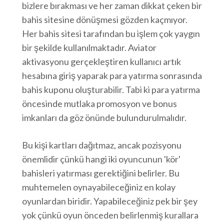
bizlere bırakması ve her zaman dikkat çeken bir
bahis sitesine dönüşmesi gözden kaçmıyor.
Her bahis sitesi tarafından bu işlem çok yaygın
bir şekilde kullanılmaktadır. Aviator
aktivasyonu gerçekleştiren kullanıcı artık
hesabına giriş yaparak para yatırma sonrasında
bahis kuponu oluşturabilir. Tabi ki para yatırma
öncesinde mutlaka promosyon ve bonus
imkanları da göz önünde bulundurulmalıdır.
Bu kişi kartları dağıtmaz, ancak pozisyonu
önemlidir çünkü hangi iki oyuncunun 'kör'
bahisleri yatırması gerektiğini belirler. Bu
muhtemelen oynayabileceğiniz en kolay
oyunlardan biridir. Yapabileceğiniz pek bir şey
yok çünkü oyun önceden belirlenmiş kurallara