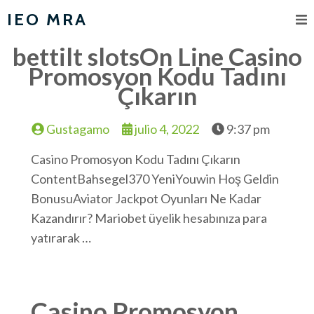
IEO MRA
bettilt slotsOn Line Casino
Promosyon Kodu Tadını
Çıkarın
Gustagamo
julio 4, 2022
9:37 pm
Casino Promosyon Kodu Tadını Çıkarın
ContentBahsegel370 YeniYouwin Hoş Geldin
BonusuAviator Jackpot Oyunları Ne Kadar
Kazandırır? Mariobet üyelik hesabınıza para
yatırarak …
Casino Promosyon