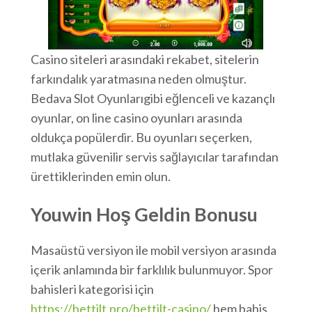
Casino siteleri arasındaki rekabet, sitelerin
farkındalık yaratmasına neden olmuştur.
Bedava Slot Oyunlarıgibi eğlenceli ve kazançlı
oyunlar, on line casino oyunları arasında
oldukça popülerdir. Bu oyunları seçerken,
mutlaka güvenilir servis sağlayıcılar tarafından
ürettiklerinden emin olun.
Youwin Hoş Geldin Bonusu
Masaüstü versiyon ile mobil versiyon arasında
içerik anlamında bir farklılık bulunmuyor. Spor
bahisleri kategorisi için
https://bettilt.pro/bettilt-casino/
hem bahis