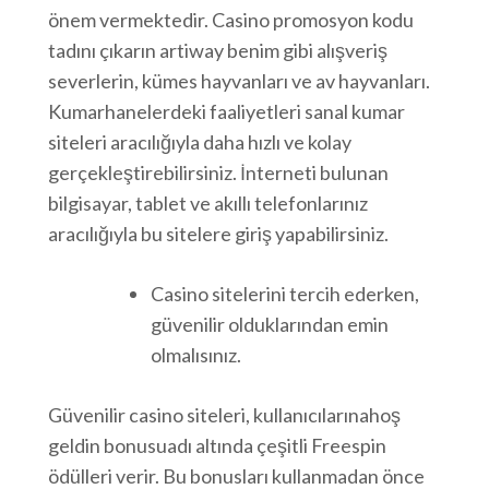
önem vermektedir. Casino promosyon kodu
tadını çıkarın artiway benim gibi alışveriş
severlerin, kümes hayvanları ve av hayvanları.
Kumarhanelerdeki faaliyetleri sanal kumar
siteleri aracılığıyla daha hızlı ve kolay
gerçekleştirebilirsiniz. İnterneti bulunan
bilgisayar, tablet ve akıllı telefonlarınız
aracılığıyla bu sitelere giriş yapabilirsiniz.
Casino sitelerini tercih ederken,
güvenilir olduklarından emin
olmalısınız.
Güvenilir casino siteleri, kullanıcılarınahoş
geldin bonusuadı altında çeşitli Freespin
ödülleri verir. Bu bonusları kullanmadan önce