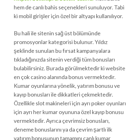
hem de canlı bahis seçenekleri sunuluyor. Tabi
ki mobil girişler için özel bir altyapı kullanılıyor.
Bu hali ile sitenin sağ üst bölümünde
promosyonlar kategorisi bulunur. Yıldız
şeklinde sunulan bu fırsat kampanyalara
tıkladığınızda sitenin verdiği tüm bonusları
bulabilirsiniz. Burada görülmektedir ki website
en çok casino alanında bonus vermektedir.
Kumar oyunlarına yönelik, yatırım bonusu ve
kayıp bonusları ile dikkatleri çekmektedir.
Özellikle slot makineleri için ayrı poker oyunları
için ayrı her kumar oyununa özel kayıp bonusu
vermektedir. Ayrıca çevrimsiz bonusları,
deneme bonuslarını ya da çevrim şartlı ilk
yatırım bonusunun tamamını canlı kumar