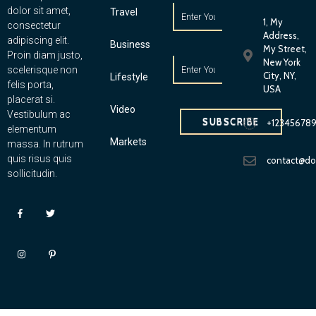
dolor sit amet,
Travel
1, My
consectetur
Address,
adipiscing elit.
Business
My Street,
Proin diam justo,
New York
scelerisque non
City, NY,
Lifestyle
felis porta,
USA
placerat si.
Video
Vestibulum ac
SUBSCRIBE
+12345678
elementum
Markets
massa. In rutrum
quis risus quis
contact@d
sollicitudin.