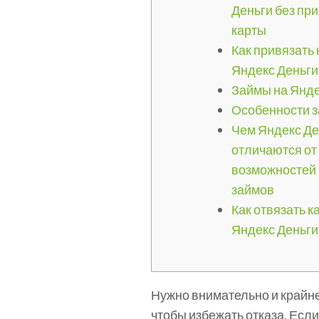
Деньги без пр
карты
Как привязать 
Яндекс Деньг
Займы на Янде
Особенности 
Чем Яндекс Де
отличаются от
возможностей
займов
Как отвязать к
Яндекс Деньг
Нужно внимательно и крайне
чтобы избежать отказа. Есл