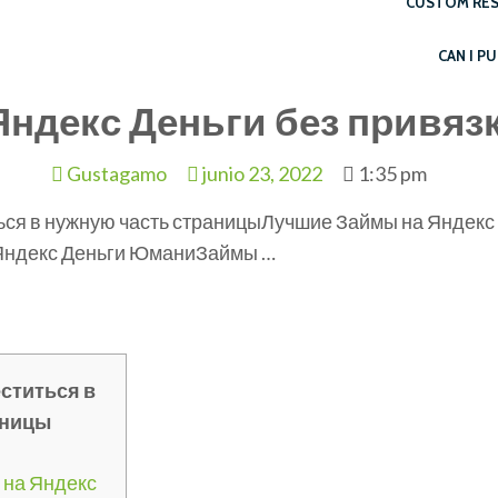
CUSTOM RES
CAN I P
Яндекс Деньги без привяз
Gustagamo
junio 23, 2022
1:35 pm
ся в нужную часть страницыЛучшие Займы на Яндекс 
к Яндекс Деньги ЮманиЗаймы …
ститься в
аницы
 на Яндекс