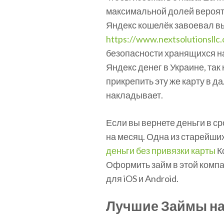
максимальной долей вероят
Яндекс кошелёк завоевал в
https://www.nextsolutionsllc.
безопасности хранящихся на
Яндекс денег в Украине, так
прикрепить эту же карту в д
накладывает.
Если вы вернете деньги в ср
на месяц. Одна из старейших
деньги без привязки карты
К
Оформить займ в этой компа
для iOS и Android.
Лучшие Займы на 