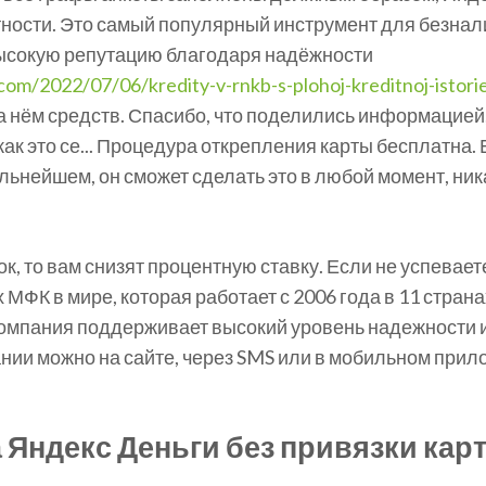
ности. Это самый популярный инструмент для безнал
ысокую репутацию благодаря надёжности
com/2022/07/06/kredity-v-rnkb-s-plohoj-kreditnoj-istorie
 нём средств. Спасибо, что поделились информацией
 как это се... Процедура открепления карты бесплатна
альнейшем, он сможет сделать это в любой момент, ник
ок, то вам снизят процентную ставку. Если не успевае
 МФК в мире, которая работает с 2006 года в 11 стран
омпания поддерживает высокий уровень надежности и
нии можно на сайте, через SMS или в мобильном прил
Яндекс Деньги без привязки кар