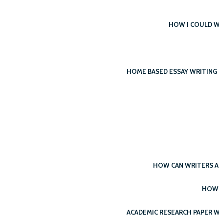
HOW I COULD W
HOME BASED ESSAY WRITING 
HOW CAN WRITERS A
HOW 
ACADEMIC RESEARCH PAPER W