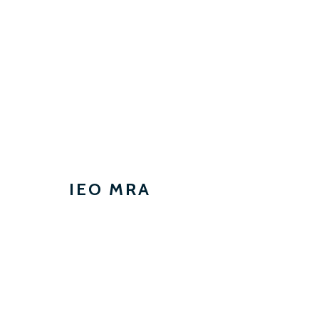
IEO MRA