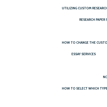
UTILIZING CUSTOM RESEARCH
RESEARCH PAPER S
HOW TO CHANGE THE CUSTOM 
ESSAY SERVICES
NO
HOW TO SELECT WHICH TYPE 