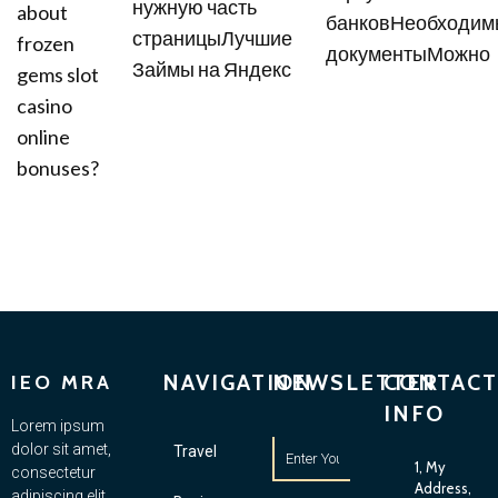
нужную часть
about
банковНеобходим
страницыЛучшие
frozen
документыМожно
Займы на Яндекс
gems slot
casino
online
bonuses?
NAVIGATION
NEWSLETTER
CONTACT
IEO MRA
INFO
Lorem ipsum
dolor sit amet,
Travel
1, My
consectetur
Address,
adipiscing elit.