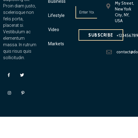
Business
My Street,
Proin diam justo,
New York
scelerisque non
City, NY,
Lifestyle
felis porta,
USA
placerat si.
Video
Vestibulum ac
SUBSCRIBE
+12345678
elementum
Markets
massa. In rutrum
quis risus quis
contact@d
sollicitudin.