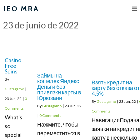
IEO MRA
23 de junio de 2022
Casino
Free
Spins
Займы на
By
кошелек Яндекс
Взять кредит на
Деньги без
карту без отказа от
Gustagamo
|
привязки карты в
4,5%
Юрюзани
23
Jun, 22
|
0
By
Gustagamo
|
23
Jun, 22
|
By
Gustagamo
|
23
Jun, 22
Comments
Comments
|
0 Comments
What's
НавигацияПодача
Нажмите, чтобы
so
заявки на кредит н
переместиться в
special
карту в несколько