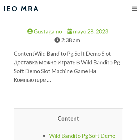
IEO MRA
Gustagamo
mayo 28, 2023
2:38 am
ContentWild Bandito Pg Soft Demo Slot
Доставка Можно Играть В Wild Bandito Pg
Soft Demo Slot Machine Game На
Компьютере …
Content
Wild Bandito Pg Soft Demo