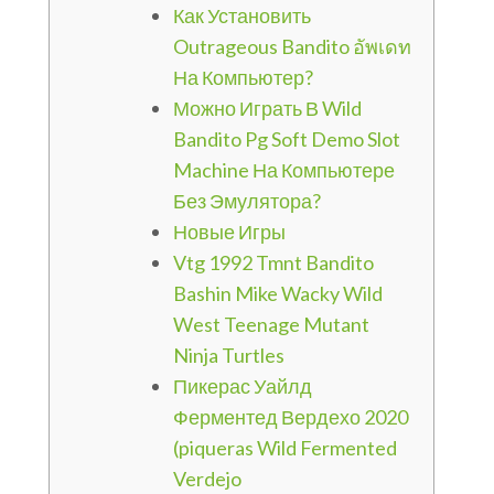
Как Установить
Outrageous Bandito อัพเดท
На Компьютер?
Можно Играть В Wild
Bandito Pg Soft Demo Slot
Machine На Компьютере
Без Эмулятора?
Новые Игры
Vtg 1992 Tmnt Bandito
Bashin Mike Wacky Wild
West Teenage Mutant
Ninja Turtles
Пикерас Уайлд
Ферментед Вердехо 2020
(piqueras Wild Fermented
Verdejo