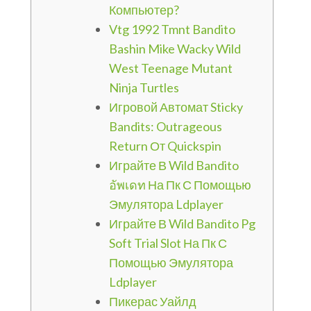
Компьютер?
Vtg 1992 Tmnt Bandito
Bashin Mike Wacky Wild
West Teenage Mutant
Ninja Turtles
Игровой Автомат Sticky
Bandits: Outrageous
Return От Quickspin
Играйте В Wild Bandito
อัพเดท На Пк С Помощью
Эмулятора Ldplayer
Играйте В Wild Bandito Pg
Soft Trial Slot На Пк С
Помощью Эмулятора
Ldplayer
Пикерас Уайлд