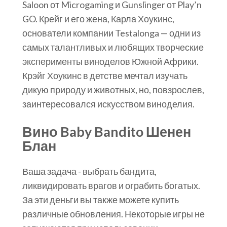
Saloon от Microgaming и Gunslinger от Play’n
GO. Крейг и его жена, Карла Хоукинс,
основатели компании Testalonga — одни из
самых талантливых и любящих творческие
эксперименты виноделов Южной Африки.
Крэйг Хоукинс в детстве мечтал изучать
дикую природу и животных, но, повзрослев,
заинтересовался искусством виноделия.
Вино Baby Bandito Шенен
Блан
Ваша задача - выбрать бандита,
ликвидировать врагов и ограбить богатых.
За эти деньги вы также можете купить
различные обновления. Некоторые игры не