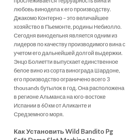
прослеживается терруарность вина и
любовь винодела к его производству.
Джакомо Контерно – это величайшее
хозяйство в Пьемонте, родины Небиолло.
Сегодня винодельня является одним из
лидеров по качеству производимого вина с
учетом его дальнейшей долгой выдержки.
Энцо Болиетти выпускает единственное
белое вино из сорта винограда Шардоне,
его производство ограничено всего 3
thousands бутылок в год. Она расположена
в регионе Альманса на юго-востоке
Испании в 60 км от Аликанте и
Средземного моря.
Как Установить Wild Bandito Pg
Soft Demo Slot Machine На