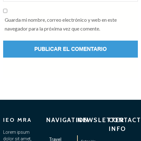
Guarda mi nombre, correo electrónico y web en este
navegador para la próxima vez que comente.
NAVIGATION
NEWSLETTER
CONTACT
IEO MRA
INFO
Lorem ipsum
dolor sit amet,
Travel