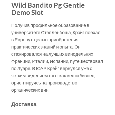
Wild Bandito Pg Gentle
Demo Slot
Получив профильное образование в
университете Стелленбоша, Крэйг поехал
в Европу с целью приобретения
практических знаний и опыта. Он
стажировался на лучших винодельнях
Франции, Италии, Испании, путешествовал
по Луаре. В ЮАР Крейг вернулся уже с
четким видением того, как вести бизнес,
ориентируясь на производство
органических вин.
Доставка