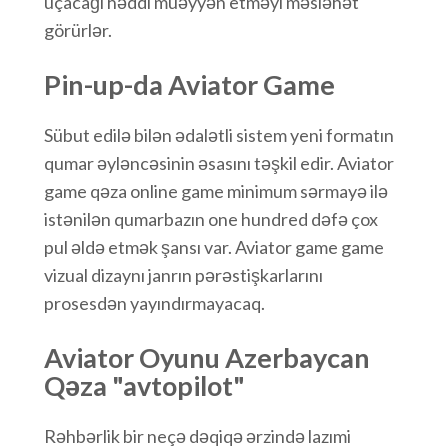
uçacağı həddi müəyyən etməyi məsləhət
görürlər.
Pin-up-da Aviator Game
Sübut edilə bilən ədalətli sistem yeni formatın
qumar əyləncəsinin əsasını təşkil edir. Aviator
game qəza online game minimum sərmayə ilə
istənilən qumarbazın one hundred dəfə çox
pul əldə etmək şansı var. Aviator game game
vizual dizaynı janrın pərəstişkarlarını
prosesdən yayındırmayacaq.
Aviator Oyunu Azerbaycan
Qəza "avtopilot"
Rəhbərlik bir neçə dəqiqə ərzində lazımi