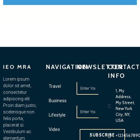
NAVIGATION
NEWSLETTER
CONTACT
IEO MRA
INFO
Lorem ipsum
dolor sit amet,
Travel
1, My
consectetur
Address,
adipiscing elit.
Business
My Street,
Proin diam justo,
New York
scelerisque non
City, NY,
Lifestyle
felis porta,
USA
placerat si.
Video
Vestibulum ac
SUBSCRIBE
+123456789
elementum