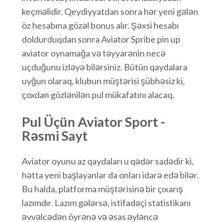
keçməlidir. Qeydiyyatdan sonra hər yeni gələn
öz hesabına gözəl bonus alır. Şəxsi hesabı
doldurduqdan sonra Aviator Spribe pin up
aviator oynamağa və təyyarənin necə
uçduğunu izləyə bilərsiniz. Bütün qaydalara
uyğun olaraq, klubun müştərisi şübhəsiz ki,
çoxdan gözlənilən pul mükafatını alacaq.
Pul Üçün Aviator Sport -
Rəsmi Sayt
Aviator oyunu az qaydaları u qədər sadədir ki,
hətta yeni başlayanlar da onları idarə edə bilər.
Bu halda, platforma müştərisinə bir çıxarış
lazımdır. Lazım gələrsə, istifadəçi statistikanı
əvvəlcədən öyrənə və əsas əyləncə