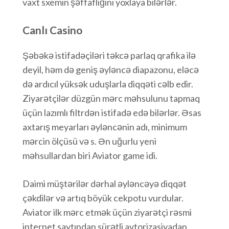
vaxt sxemin şəffaflığını yoxlaya bilərlər.
Canlı Casino
Şəbəkə istifadəçiləri təkcə parlaq qrafika ilə
deyil, həm də geniş əyləncə diapazonu, eləcə
də ardıcıl yüksək uduşlarla diqqəti cəlb edir.
Ziyarətçilər düzgün mərc məhsulunu tapmaq
üçün lazımlı filtrdən istifadə edə bilərlər. Əsas
axtarış meyarları əyləncənin adı, minimum
mərcin ölçüsü və s. Ən uğurlu yeni
məhsullardan biri Aviator game idi.
Daimi müştərilər dərhal əyləncəyə diqqət
çəkdilər və artıq böyük cekpotu vurdular.
Aviator ilk mərc etmək üçün ziyarətçi rəsmi
internet saytından sürətli avtorizasiyadan