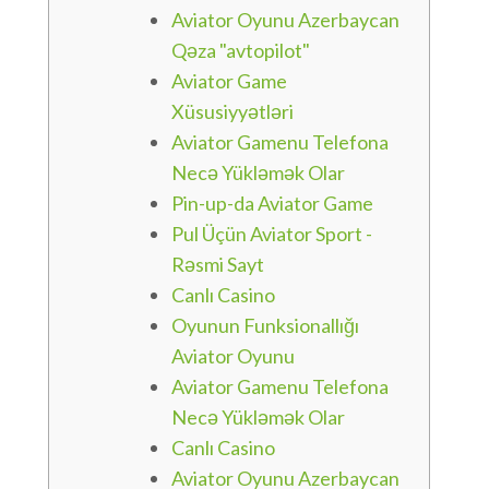
Aviator Oyunu Azerbaycan
Qəza "avtopilot"
Aviator Game
Xüsusiyyətləri
Aviator Gamenu Telefona
Necə Yükləmək Olar
Pin-up-da Aviator Game
Pul Üçün Aviator Sport -
Rəsmi Sayt
Canlı Casino
Oyunun Funksionallığı
Aviator Oyunu
Aviator Gamenu Telefona
Necə Yükləmək Olar
Canlı Casino
Aviator Oyunu Azerbaycan