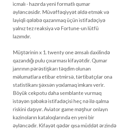
icmalı - hazırda yeni formatlı qumar
əyləncəsidir. Müvəffəqiyyət əldə etmək və
layiqli qələbə qazanmaq üçün istifadəçiyə
yalnız tez reaksiya və Fortune-un lütfü
lazımdır.
Müştərinin x 1. twenty one əmsalı daxilində
qazandığı pulu çıxarması kifayətdir. Qumar
janrının pərəstişkarı təqdim olunan
məlumatlara etibar etmirsə, tərtibatçılar ona
statistikanı şəxsən yoxlamaq imkanı verir.
Böyük cekpotu daha semblante vurmaq
istəyən şəbəkə istifadəçisi heç nə ilə qalma
riskini daşıyır. Aviator game məşhur onlayn
kazinoların kataloqlarında en yeni bir
əyləncədir. Kifayət qədər qısa müddət ərzində