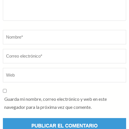
Nombre
*
Guarda mi nombre, correo electrónico y web en este
navegador para la próxima vez que comente.