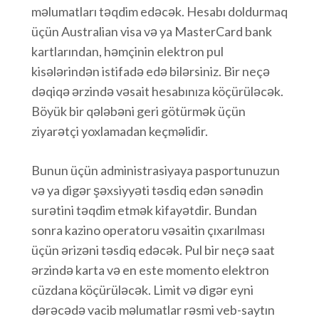
məlumatları təqdim edəcək. Hesabı doldurmaq
üçün Australian visa və ya MasterCard bank
kartlarından, həmçinin elektron pul
kisələrindən istifadə edə bilərsiniz. Bir neçə
dəqiqə ərzində vəsait hesabınıza köçürüləcək.
Böyük bir qələbəni geri götürmək üçün
ziyarətçi yoxlamadan keçməlidir.
Bunun üçün administrasiyaya pasportunuzun
və ya digər şəxsiyyəti təsdiq edən sənədin
surətini təqdim etmək kifayətdir. Bundan
sonra kazino operatoru vəsaitin çıxarılması
üçün ərizəni təsdiq edəcək. Pul bir neçə saat
ərzində karta və en este momento elektron
cüzdana köçürüləcək. Limit və digər eyni
dərəcədə vacib məlumatlar rəsmi veb-saytın