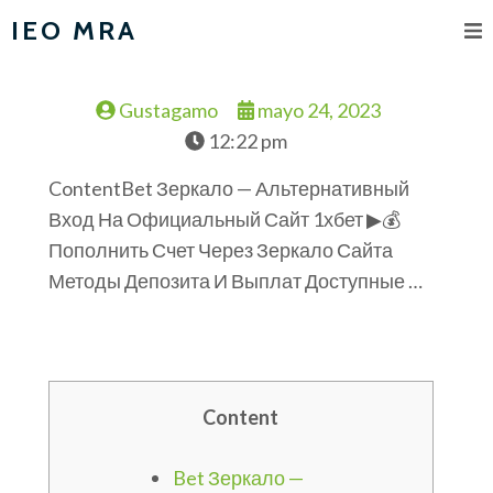
IEO MRA
Gustagamo
mayo 24, 2023
12:22 pm
ContentBet Зеркало — Альтернативный
Вход На Официальный Сайт 1хбет ▶💰
Пополнить Счет Через Зеркало Сайта
Методы Депозита И Выплат Доступные …
Content
Bet Зеркало —