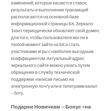
изменений, которые касаются ставок,
результаты и выполнение транзакций
располагаются на основной базе
информационной страницы БК. Зеркало
1xbet периодически обновляет свой домен,
для того, чтобы пользователи могли в
любой момент зайти на БК и стать
участниками игры с наиболее выгодным
коэффициентом. Актуальный адрес
зеркального сайте можно узнать путем
обращения в службу технической
поддержки, написав письмо на
электронную почту или в телеграмм канал
– боту.
Подарки Новичкам – Бонус «на