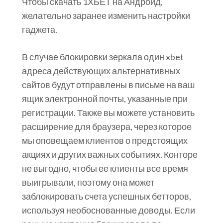
Чтобы скачать 1ХБЕТ на Андроид,
желательно заранее изменить настройки
гаджета.
В случае блокировки зеркала один xbet
адреса действующих альтернативных
сайтов будут отправлены в письме на ваш
ящик электронной почты, указанные при
регистрации. Также вы можете установить
расширение для браузера, через которое
мы оповещаем клиентов о предстоящих
акциях и других важных событиях. Конторе
не выгодно, чтобы ее клиенты все время
выигрывали, поэтому она может
заблокировать счета успешных бетторов,
используя необоснованные доводы. Если