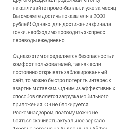
накапливайте промо-баллы, и уже за месяц
Вы сможете достичь показателя в 2000
рублей! Однако, для достижения финала
гонки, необходимо проводить экспресс
переводы ежедневно.
Однако этим определяется безопасность и
комфорт пользователей, так как если
постоянно открывать заблокированный
сайт, то можно быстро потерять интерес к
азартным ставкам. Одним из эффективных
способов является загрузка мобильного
приложения. Он не блокируется
Роскомнадзором, поэтому можно не
бояться скачивать актуальное зеркало
1хбет на сегодня на Андроид или Айфон.