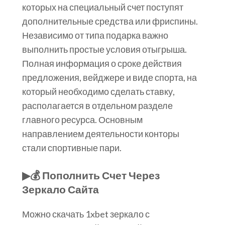
которых на специальный счет поступят
дополнительные средства или фриспины.
Независимо от типа подарка важно
выполнить простые условия отыгрыша.
Полная информация о сроке действия
предложения, вейджере и виде спорта, на
который необходимо сделать ставку,
располагается в отдельном разделе
главного ресурса. Основным
направлением деятельности конторы
стали спортивные пари.
▶💰 Пополнить Счет Через
Зеркало Сайта
Можно скачать 1xbet зеркало с