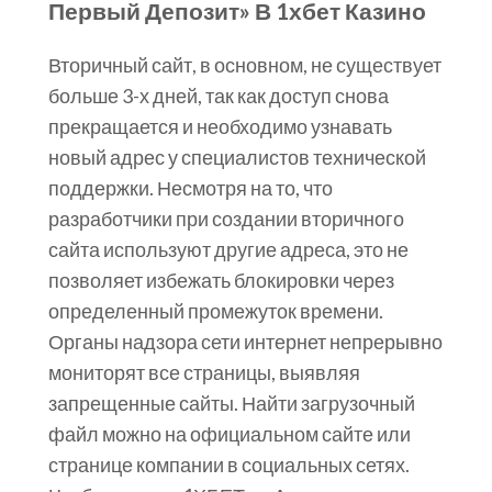
Первый Депозит» В 1хбет Казино
Вторичный сайт, в основном, не существует
больше 3-х дней, так как доступ снова
прекращается и необходимо узнавать
новый адрес у специалистов технической
поддержки. Несмотря на то, что
разработчики при создании вторичного
сайта используют другие адреса, это не
позволяет избежать блокировки через
определенный промежуток времени.
Органы надзора сети интернет непрерывно
мониторят все страницы, выявляя
запрещенные сайты. Найти загрузочный
файл можно на официальном сайте или
странице компании в социальных сетях.