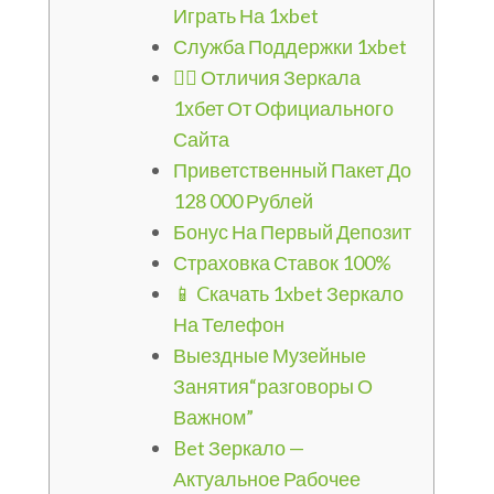
Играть На 1xbet
Служба Поддержки 1xbet
💁‍♀️ Отличия Зеркала
1хбет От Официального
Сайта
Приветственный Пакет До
128 000 Рублей
Бонус На Первый Депозит
Страховка Ставок 100%
📱 Cкачать 1xbet Зеркало
На Телефон
Выездные Музейные
Занятия“разговоры О
Важном”
Bet Зеркало —
Актуальное Рабочее