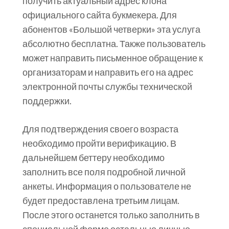
получить актуальный адрес клона
официального сайта букмекера. Для
абонентов «Большой четверки» эта услуга
абсолютно бесплатна. Также пользователь
может направить письменное обращение к
организаторам и направить его на адрес
электронной почты службы технической
поддержки.
Для подтверждения своего возраста
необходимо пройти верификацию. В
дальнейшем беттеру необходимо
заполнить все поля подробной личной
анкеты. Информация о пользователе не
будет предоставлена третьим лицам.
После этого останется только заполнить в