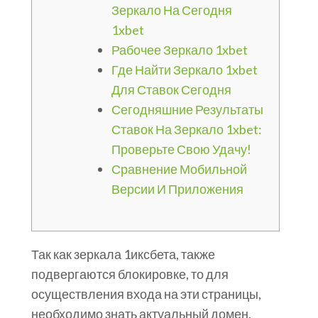
Зеркало На Сегодня
1xbet
Рабочее Зеркало 1xbet
Где Найти Зеркало 1xbet
Для Ставок Сегодня
Сегодняшние Результаты
Ставок На Зеркало 1xbet:
Проверьте Свою Удачу!
Сравнение Мобильной
Версии И Приложения
Так как зеркала 1иксбета, также
подвергаются блокировке, то для
осуществления входа на эти страницы,
необходимо знать актуальный домен.