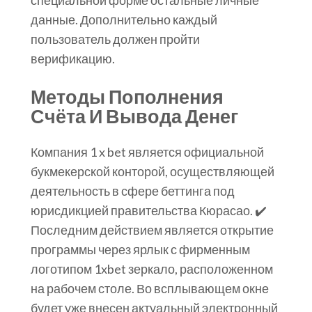
специальной форме остальные личные
данные. Дополнительно каждый
пользователь должен пройти
верификацию.
Методы Пополнения
Счёта И Вывода Денег
Компания 1 x bet является официальной
букмекерской конторой, осуществляющей
деятельность в сфере беттинга под
юрисдикцией правительства Кюрасао. ✔️
Последним действием является открытие
программы через ярлык с фирменным
логотипом 1xbet зеркало, расположенном
на рабочем столе. Во всплывающем окне
будет уже внесен актуальный электронный