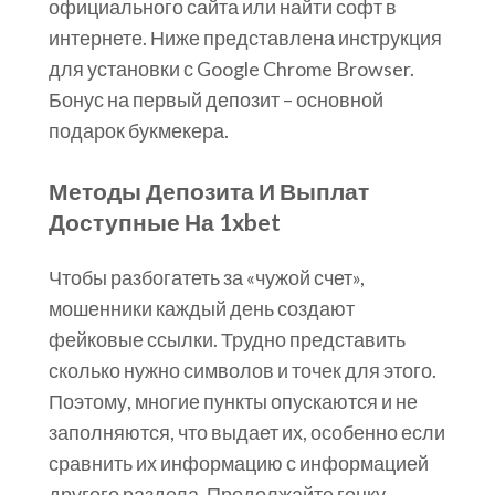
официального сайта или найти софт в
интернете. Ниже представлена инструкция
для установки с Google Chrome Browser.
Бонус на первый депозит – основной
подарок букмекера.
Методы Депозита И Выплат
Доступные На 1xbet
Чтобы разбогатеть за «чужой счет»,
мошенники каждый день создают
фейковые ссылки. Трудно представить
сколько нужно символов и точек для этого.
Поэтому, многие пункты опускаются и не
заполняются, что выдает их, особенно если
сравнить их информацию с информацией
другого раздела. Продолжайте гонку,