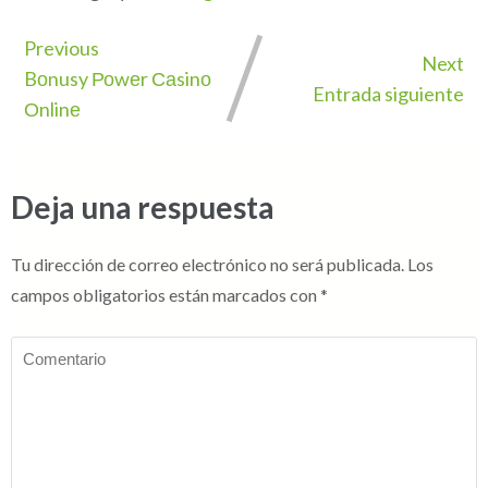
Previous
Next
Bоnusy Роwеr Саsinо
Entrada siguiente
Оnlinе
Deja una respuesta
Tu dirección de correo electrónico no será publicada.
Los
campos obligatorios están marcados con
*
Comentario