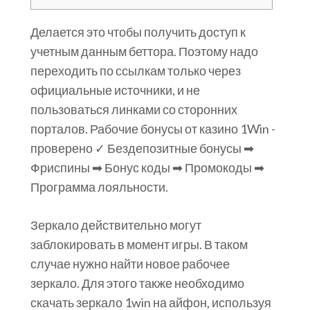
Делается это чтобы получить доступ к
учетным данным беттора. Поэтому надо
переходить по ссылкам только через
официальные источники, и не
пользоваться линками со сторонних
порталов. Рабочие бонусы от казино 1Win -
проверено ✓ Бездепозитные бонусы ➡
Фриспины ➡ Бонус коды ➡ Промокоды ➡
Программа лояльности.
Зеркало действительно могут
заблокировать в момент игры. В таком
случае нужно найти новое рабочее
зеркало. Для этого также необходимо
скачать зеркало 1win на айфон, используя