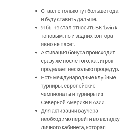
Ставлю только тут больше года,
и буду ставить дальше.
Я бы не стал относить БК 1win к
топовым, но и задних контора
явно не пасет.
Активация бонуса происходит
сразу же после того, как игрок
проделает несколько процедур.
Есть международные клубные
турниры, европейские
чемпионаты и турниры из
Северной Америки и Азии.
Для активации ваучера
необходимо перейти во вкладку
личного кабинета, которая