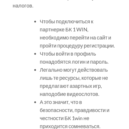
налогов.
Чтобы подключиться к
партнерке БК 1 WIN,
необходимо перейти на сайт и
пройти процедуру регистрации.
Чтобы войти в профиль
понадобятся логин и пароль.
Легально могут действовать
лишь те ресурсы, которые не
предлагают азартных игр,
наподобие видеослотов.
А это значит, что в
безопасности, правдивости и
честности БК 1win не
приходится сомневаться.