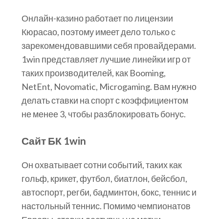
Онлайн-казино работает по лицензии
Кюрасао, поэтому имеет дело только с
зарекомендовавшими себя провайдерами.
1win представляет лучшие линейки игр от
таких производителей, как Booming,
NetEnt, Novomatic, Microgaming. Вам нужно
делать ставки на спорт с коэффициентом
не менее 3, чтобы разблокировать бонус.
Сайт БК 1win
Он охватывает сотни событий, таких как
гольф, крикет, футбол, биатлон, бейсбол,
автоспорт, регби, бадминтон, бокс, теннис и
настольный теннис. Помимо чемпионатов