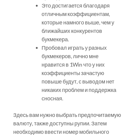
Это достигается благодаря
отличным коэффициентам,
которые намного выше, чем у
ближайших конкурентов
букмекера.
Пробовал играть у разных
букмекеров, лично мне
нравится в 1Win что у них
коэффициенты зачастую
повыше будут, с выводом нет
никаких проблем и поддержка
сносная.
Здесь вам нужно выбрать предпочитаемую
валюту, также доступны рупии. Затем
необходимо ввести номер мобильного