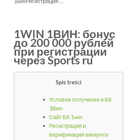
1winРегистрация …
1WIN 1ВИН: бонус
до 200 000 рублей
при регистрации
через Sports ru
Spis treści
Условия получения в БК
1Вин
Сайт БК 1win
Регистрация и
верификация аккаунта