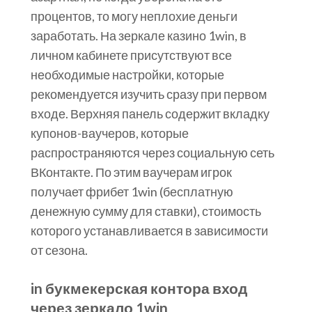
процентов, то могу неплохие деньги
заработать. На зеркале казино 1win, в
личном кабинете присутствуют все
необходимые настройки, которые
рекомендуется изучить сразу при первом
входе. Верхняя панель содержит вкладку
купонов-ваучеров, которые
распространяются через социальную сеть
ВКонтакте. По этим ваучерам игрок
получает фрибет 1win (бесплатную
денежную сумму для ставки), стоимость
которого устанавливается в зависимости
от сезона.
in букмекерская контора вход
через зеркало 1win