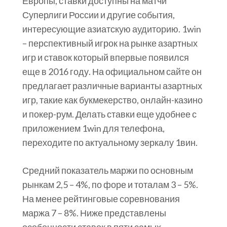
Европы, ставки доступны на матчи
Суперлиги России и другие события,
интересующие азиатскую аудиторию. 1win
– перспективный игрок на рынке азартных
игр и ставок который впервые появился
еще в 2016 году. На официальном сайте он
предлагает различные варианты азартных
игр, такие как букмекерство, онлайн-казино
и покер-рум. Делать ставки еще удобнее с
приложением 1win для телефона,
переходите по актуальному зеркалу 1вин.
Средний показатель маржи по основным
рынкам 2,5 – 4%, по форе и тоталам 3 – 5%.
На менее рейтинговые соревнования
маржа 7 – 8%. Ниже представлены
особенности ставок в пяти самых