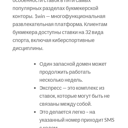
популярных разделах букмекерской
конторы. 1win — многофункциональная
развлекательная платформа. Клиентам
букмекера доступны ставки на 32 вида
спорта, включая киберспортивные
дисциплины.
Один запасной домен может
продолжить работать
несколько недель.
Экспресс — это комплекс из
ставок, которые могут быть не
связаны между собой.
Это делается легко – на
указанный номер приходит SMS
с кодом.