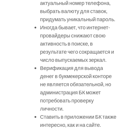
актуальный номер телефона,
выбрать валюту для ставок,
придумать уникальный пароль.
Иногда бывает, что интернет-
провайдеры снижают свою
активность в поиске, в
результате чего сокращается и
число выпускаемых зеркал.
Верификация для вывода
денег в букмекерской конторе
не является обязательной, но
администрация БК может
потребовать проверку
личности.
Ставить в приложении БК также
интересно, как и на сайте.