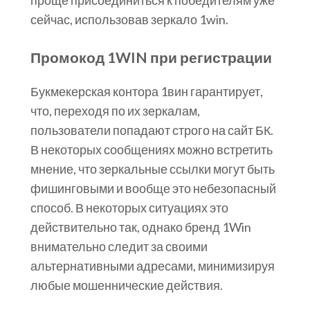
проще присоединиться к победителям уже
сейчас, использовав зеркало 1win.
Промокод 1WIN при регистрации
Букмекерская контора 1вин гарантирует,
что, переходя по их зеркалам,
пользователи попадают строго на сайт БК.
В некоторых сообщениях можно встретить
мнение, что зеркальные ссылки могут быть
фишинговыми и вообще это небезопасный
способ. В некоторых ситуациях это
действительно так, однако бренд 1Win
внимательно следит за своими
альтернативными адресами, минимизируя
любые мошеннические действия.