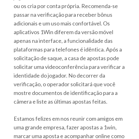
ou os cria por conta própria. Recomenda-se
passar na verificação para receber bônus
adicionais e um uso mais confortável. Os
aplicativos 1Win diferem da versão móvel
apenas na interface, a funcionalidade das
plataformas para telefones é idêntica. Após a
solicitação de saque, a casa de apostas pode
solicitar uma videoconferência para verificar a
identidade do jogador. No decorrer da
verificação, o operador solicitará que você
mostre documentos de identificação para a
câmera e liste as últimas apostas feitas.
Estamos felizes em nos reunir com amigos em
uma grande empresa, fazer apostas a 1win,
marcar uma aposta e acompanhar online como