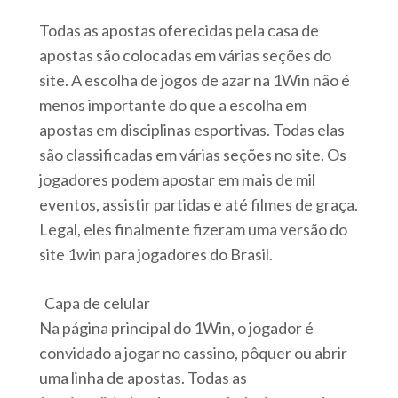
Todas as apostas oferecidas pela casa de
apostas são colocadas em várias seções do
site. A escolha de jogos de azar na 1Win não é
menos importante do que a escolha em
apostas em disciplinas esportivas. Todas elas
são classificadas em várias seções no site. Os
jogadores podem apostar em mais de mil
eventos, assistir partidas e até filmes de graça.
Legal, eles finalmente fizeram uma versão do
site 1win para jogadores do Brasil.
Capa de celular
Na página principal do 1Win, o jogador é
convidado a jogar no cassino, pôquer ou abrir
uma linha de apostas. Todas as