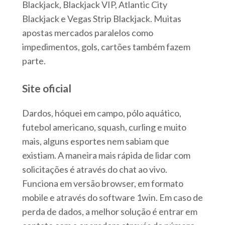
Blackjack, Blackjack VIP, Atlantic City
Blackjack e Vegas Strip Blackjack. Muitas
apostas mercados paralelos como
impedimentos, gols, cartões também fazem
parte.
Site oficial
Dardos, hóquei em campo, pólo aquático,
futebol americano, squash, curling e muito
mais, alguns esportes nem sabiam que
existiam. A maneira mais rápida de lidar com
solicitações é através do chat ao vivo.
Funciona em versão browser, em formato
mobile e através do software 1win. Em caso de
perda de dados, a melhor solução é entrar em