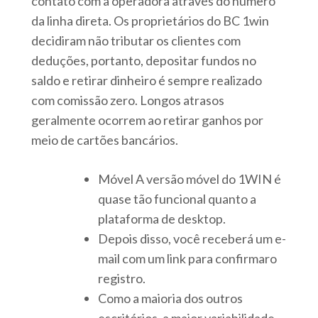
contato com a operadora através do número
da linha direta. Os proprietários do BC 1win
decidiram não tributar os clientes com
deduções, portanto, depositar fundos no
saldo e retirar dinheiro é sempre realizado
com comissão zero. Longos atrasos
geralmente ocorrem ao retirar ganhos por
meio de cartões bancários.
Móvel A versão móvel do 1WIN é
quase tão funcional quanto a
plataforma de desktop.
Depois disso, você receberá um e-
mail com um link para confirmaro
registro.
Como a maioria dos outros
escritórios, a maior variabilidade