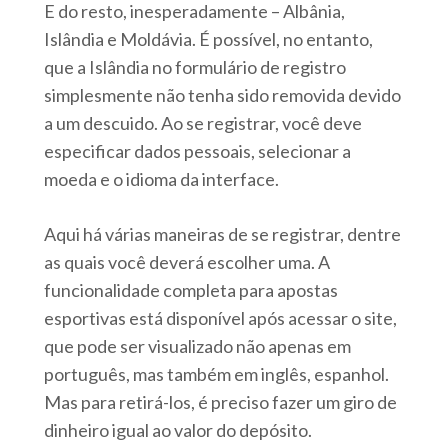
E do resto, inesperadamente – Albânia,
Islândia e Moldávia. É possível, no entanto,
que a Islândia no formulário de registro
simplesmente não tenha sido removida devido
a um descuido. Ao se registrar, você deve
especificar dados pessoais, selecionar a
moeda e o idioma da interface.
Aqui há várias maneiras de se registrar, dentre
as quais você deverá escolher uma. A
funcionalidade completa para apostas
esportivas está disponível após acessar o site,
que pode ser visualizado não apenas em
português, mas também em inglês, espanhol.
Mas para retirá-los, é preciso fazer um giro de
dinheiro igual ao valor do depósito.