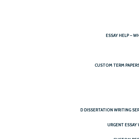
ESSAY HELP – W
CUSTOM TERM PAPERS
D DISSERTATION WRITING SE
URGENT ESSAY 