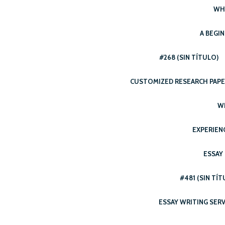
WH
A BEGI
#268 (SIN TÍTULO)
CUSTOMIZED RESEARCH PAPER
W
EXPERIEN
ESSAY
#481 (SIN TÍT
ESSAY WRITING SERV