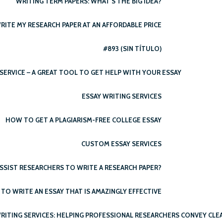
WRITING TERM PAPERS: WHAT’S THE BIG IDEA?
RITE MY RESEARCH PAPER AT AN AFFORDABLE PRICE
#893 (SIN TÍTULO)
SERVICE – A GREAT TOOL TO GET HELP WITH YOUR ESSAY
ESSAY WRITING SERVICES
HOW TO GET A PLAGIARISM-FREE COLLEGE ESSAY
CUSTOM ESSAY SERVICES
SSIST RESEARCHERS TO WRITE A RESEARCH PAPER?
TO WRITE AN ESSAY THAT IS AMAZINGLY EFFECTIVE
RITING SERVICES: HELPING PROFESSIONAL RESEARCHERS CONVEY CLE