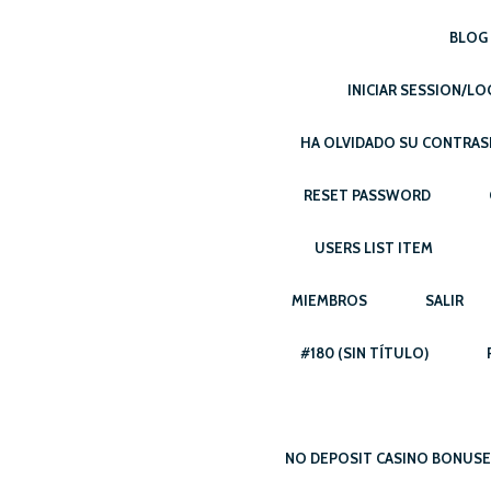
BLOG
INICIAR SESSION/LO
HA OLVIDADO SU CONTRAS
RESET PASSWORD
USERS LIST ITEM
MIEMBROS
SALIR
#180 (SIN TÍTULO)
NO DEPOSIT CASINO BONUSE