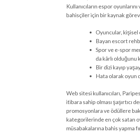
Kullanıcıların espor oyunlarını
bahisçiler için bir kaynak görev
Oyuncular, kişisel 
Bayan escort rehbe
Spor ve e-spor mera
da kârlı olduğunu k
Bir dizi kayıp yaşa
Hata olarak oyun do
Web sitesi kullanıcıları, Paripe
itibara sahip olması şaşırtıcı d
promosyonlara ve ödüllere bakı
kategorilerinde en çok satan o
müsabakalarına bahis yapma fırs