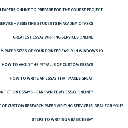
 PAPERS ONLINE TO PREPARE FOR THE COURSE PROJECT
ERVICE – ASSISTING STUDENTS IN ACADEMIC TASKS
GREATEST ESSAY WRITING SERVICES ONLINE
PAPER SIZES OF YOUR PRINTER EASILY IN WINDOWS 10
HOW TO AVOID THE PITFALLS OF CUSTOM ESSAYS
HOW TO WRITE AN ESSAY THAT MAKES GREAT
NFICTION ESSAYS – CAN I WRITE MY ESSAY ONLINE?
OF CUSTOM RESEARCH PAPER WRITING SERVICE IS IDEAL FOR YOU?
STEPS TO WRITING A BASIC ESSAY