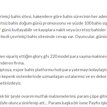
içi bahis sitesi, hakemlere göre bahis sürecinin her adımın
tsiz bahis doğum günü promosyonu ve yüzde 100 bahis sigo
/
günü kutlayabilir ve kayıplara nakit veya ücretsiz bahisler a
rkezli çevrimiçi bahis sitesinde cevap var. Oyuncular, günün
en sipariş ettiğim glory gfs 220 model para sayma makines
nderen firma.
toya, espor bahis platformu hızlı para yatırmayı kolaylaştır
e kepenk sistemlerinde uzmanlaşan ustalarımız ve ev deko
etinizdeyiz.
ek bir şeyle ovarım mutfak malzemelerimi, param çöpe gitmi
yle olunca sinirlenip att... Paramı başka bir isme Payfix işl