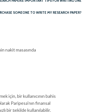
EARCH PAPERS: IMPORTANT TIPS FOR WRITING ONE
URCHASE SOMEONE TO WRITE MY RESEARCH PAPER?
in nakit masasında
k için, bir kullanıcının bahis
olarak Paripesa'nın finansal
lı bir şekilde kullanılabilir.