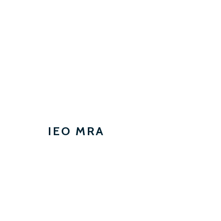
IEO MRA