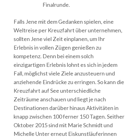
Finalrunde.
Falls Jene mit dem Gedanken spielen, eine
Weltreise per Kreuzfahrt über unternehmen,
sollten Jene viel Zeit einplanen, um Ihr
Erlebnis in vollen Zügen genießen zu
kompetenz. Denn bei einem solch
einzigartigen Erlebnis lohnt es sich in jedem
Fall, möglichst viele Ziele anzusteuern und
anziehende Eindrücke zu erringen. So kann die
Kreuzfahrt auf See unterschiedliche
Zeiträume anschauen und liegt je nach
Destinationen darüber hinaus Aktivitäten in
knapp zwischen 100 ferner 150 Tagen. Seither
Oktober 2015 sind mit Marie Schmidt und
Michelle Unter erneut Eiskunstläuferinnen