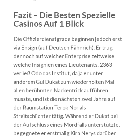
Fazit – Die Besten Spezielle
Casinos Auf 1 Blick
Die Offizierdienstgrade beginnen jedoch erst
via Ensign (auf Deutsch Fähnrich). Er trug
dennoch auf welcher Enterprise zeitweise
welche Insignien eines Lieutenants. 2363
verließ Odo das Institut, da ja er unter
anderem Gul Dukat zum wiederholten Mal
allen berühmten Nackentrick aufführen
musste, und ist die nächsten zwei Jahre auf
der Raumstation Terok Nor als
Streitschlichter tätig. Während er Dukat bei
der Aufschluss eines Mordfalls unterstützte,
begegnete er erstmalig Kira Nerys darüber