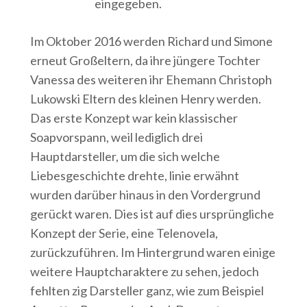
eingegeben.
Im Oktober 2016 werden Richard und Simone
erneut Großeltern, da ihre jüngere Tochter
Vanessa des weiteren ihr Ehemann Christoph
Lukowski Eltern des kleinen Henry werden.
Das erste Konzept war kein klassischer
Soapvorspann, weil lediglich drei
Hauptdarsteller, um die sich welche
Liebesgeschichte drehte, linie erwähnt
wurden darüber hinaus in den Vordergrund
gerückt waren. Dies ist auf dies ursprüngliche
Konzept der Serie, eine Telenovela,
zurückzuführen. Im Hintergrund waren einige
weitere Hauptcharaktere zu sehen, jedoch
fehlten zig Darsteller ganz, wie zum Beispiel