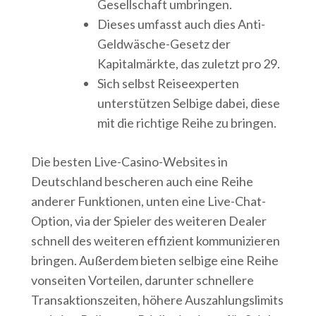
Gesellschaft umbringen.
Dieses umfasst auch dies Anti-
Geldwäsche-Gesetz der
Kapitalmärkte, das zuletzt pro 29.
Sich selbst Reiseexperten
unterstützen Selbige dabei, diese
mit die richtige Reihe zu bringen.
Die besten Live-Casino-Websites in
Deutschland bescheren auch eine Reihe
anderer Funktionen, unten eine Live-Chat-
Option, via der Spieler des weiteren Dealer
schnell des weiteren effizient kommunizieren
bringen. Außerdem bieten selbige eine Reihe
vonseiten Vorteilen, darunter schnellere
Transaktionszeiten, höhere Auszahlungslimits