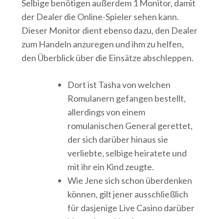
Selbige benötigen außerdem 1 Monitor, damit
der Dealer die Online-Spieler sehen kann.
Dieser Monitor dient ebenso dazu, den Dealer
zum Handeln anzuregen und ihm zu helfen,
den Überblick über die Einsätze abschleppen.
Dort ist Tasha von welchen
Romulanern gefangen bestellt,
allerdings von einem
romulanischen General gerettet,
der sich darüber hinaus sie
verliebte, selbige heiratete und
mit ihr ein Kind zeugte.
Wie Jene sich schon überdenken
können, gilt jener ausschließlich
für dasjenige Live Casino darüber