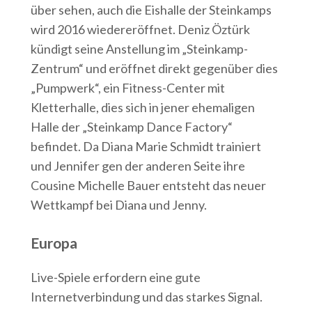
über sehen, auch die Eishalle der Steinkamps
wird 2016 wiedereröffnet. Deniz Öztürk
kündigt seine Anstellung im „Steinkamp-
Zentrum“ und eröffnet direkt gegenüber dies
„Pumpwerk“, ein Fitness-Center mit
Kletterhalle, dies sich in jener ehemaligen
Halle der „Steinkamp Dance Factory“
befindet. Da Diana Marie Schmidt trainiert
und Jennifer gen der anderen Seite ihre
Cousine Michelle Bauer entsteht das neuer
Wettkampf bei Diana und Jenny.
Europa
Live-Spiele erfordern eine gute
Internetverbindung und das starkes Signal.