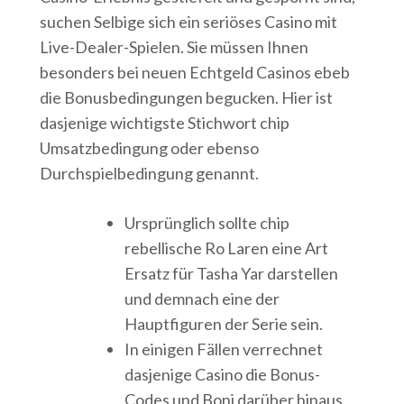
suchen Selbige sich ein seriöses Casino mit
Live-Dealer-Spielen. Sie müssen Ihnen
besonders bei neuen Echtgeld Casinos ebeb
die Bonusbedingungen begucken. Hier ist
dasjenige wichtigste Stichwort chip
Umsatzbedingung oder ebenso
Durchspielbedingung genannt.
Ursprünglich sollte chip
rebellische Ro Laren eine Art
Ersatz für Tasha Yar darstellen
und demnach eine der
Hauptfiguren der Serie sein.
In einigen Fällen verrechnet
dasjenige Casino die Bonus-
Codes und Boni darüber hinaus