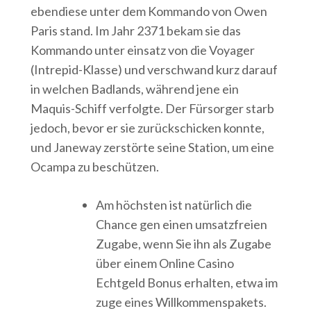
ebendiese unter dem Kommando von Owen
Paris stand. Im Jahr 2371 bekam sie das
Kommando unter einsatz von die Voyager
(Intrepid-Klasse) und verschwand kurz darauf
in welchen Badlands, während jene ein
Maquis-Schiff verfolgte. Der Fürsorger starb
jedoch, bevor er sie zurückschicken konnte,
und Janeway zerstörte seine Station, um eine
Ocampa zu beschützen.
Am höchsten ist natürlich die
Chance gen einen umsatzfreien
Zugabe, wenn Sie ihn als Zugabe
über einem Online Casino
Echtgeld Bonus erhalten, etwa im
zuge eines Willkommenspakets.