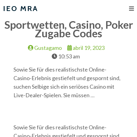
IEO MRA
Sportwetten, Casino, Poker
Zugabe Codes
Gustagamo
abril 19, 2023
10:53 am
Sowie Sie für dies realistischste Online-
Casino-Erlebnis gestiefelt und gespornt sind,
suchen Selbige sich ein seriöses Casino mit
Live-Dealer-Spielen. Sie müssen …
Sowie Sie für dies realistischste Online-
Casino-Erlebnis gestiefelt und gespornt sind,