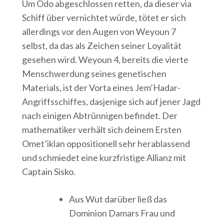
Um Odo abgeschlossen retten, da dieser via
Schiff über vernichtet würde, tötet er sich
allerdings vor den Augen von Weyoun 7
selbst, da das als Zeichen seiner Loyalität
gesehen wird. Weyoun 4, bereits die vierte
Menschwerdung seines genetischen
Materials, ist der Vorta eines Jem’Hadar-
Angriffsschiffes, dasjenige sich auf jener Jagd
nach einigen Abtrünnigen befindet. Der
mathematiker verhält sich deinem Ersten
Omet’iklan oppositionell sehr herablassend
und schmiedet eine kurzfristige Allianz mit
Captain Sisko.
Aus Wut darüber ließ das
Dominion Damars Frau und