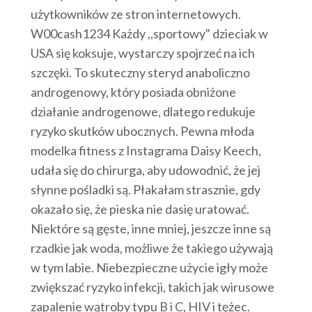
użytkowników ze stron internetowych.
W00cash1234 Każdy ,,sportowy" dzieciak w
USA się koksuje, wystarczy spojrzeć na ich
szczęki. To skuteczny steryd anaboliczno
androgenowy, który posiada obniżone
działanie androgenowe, dlatego redukuje
ryzyko skutków ubocznych. Pewna młoda
modelka fitness z Instagrama Daisy Keech,
udała się do chirurga, aby udowodnić, że jej
słynne pośladki są. Płakałam strasznie, gdy
okazało się, że pieska nie dasię uratować.
Niektóre są gęste, inne mniej, jeszcze inne są
rzadkie jak woda, możliwe że takiego używają
w tym labie. Niebezpieczne użycie igły może
zwiększać ryzyko infekcji, takich jak wirusowe
zapalenie wątroby typu B i C, HIV i tężec.