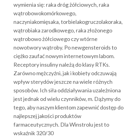
wymienia się: raka dróg żółciowych, raka
wątrobowokomórkowego,
naczyniakomięsaka, torbielakogruczolakoraka,
wątrobiaka zarodkowego, raka złożonego
wątrobowo żółciowego czy wtórne
nowotwory wątroby. Po newgensteroids to
ciężko zaufać nowym internetowym labom.
Receptory insuliny należą do klasy RTKs.
Zarówno mężczyźni, jak i kobiety odczuwają
wpływ sterydów jeszcze na wiele różnych
sposobów. Ich siła oddziaływania uzależniona
jest jednak od wielu czynników, m. Dążymy do
tego, aby naszym klientom zapewnić dostęp do
najlepszej jakości produktów
farmaceutycznych. Dla Winstrolu jest to
wskaźnik 320/30