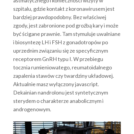
astmatycznego i konieczności wizyty w
szpitalu, gdzie kontakt z koronawirusem jest
bardziej prawdopodobny. Bez właściwej
zgody, jest zabronione pod groźbą kary i może
być ścigane prawnie. Tam stymuluje uwalniane
i biosyntezę LH i FSH z gonadotropów po
uprzednim związaniu się ze specyficznym
receptorem GnRH typu I. W przebiegu
tocznia rumieniowatego, reumatoidalnego
zapalenia stawów czy twardziny układowej.
Aktualnie masz wyłączony javascript.
Dekainian nandrolonu jest syntetycznym
sterydem o charakterze anabolicznym i
androgenowym.