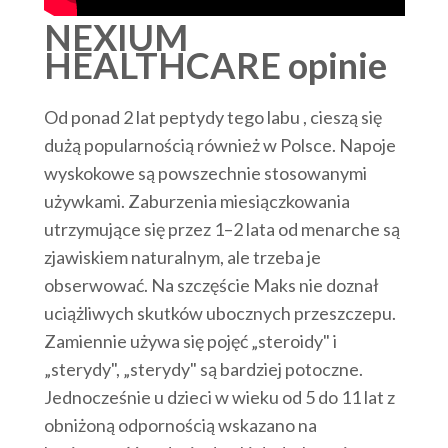
NEXIUM
HEALTHCARE opinie
Od ponad 2 lat peptydy tego labu , cieszą się
dużą popularnością również w Polsce. Napoje
wyskokowe są powszechnie stosowanymi
używkami. Zaburzenia miesiączkowania
utrzymujące się przez 1–2 lata od menarche są
zjawiskiem naturalnym, ale trzeba je
obserwować. Na szczęście Maks nie doznał
uciążliwych skutków ubocznych przeszczepu.
Zamiennie używa się pojęć „steroidy" i
„sterydy", „sterydy" są bardziej potoczne.
Jednocześnie u dzieci w wieku od 5 do 11 lat z
obniżoną odpornością wskazano na