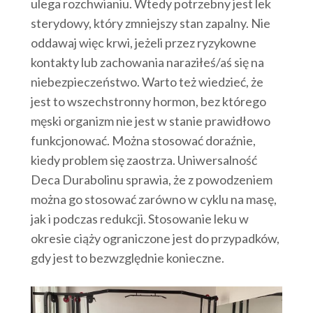
ulega rozchwianiu. Wtedy potrzebny jest lek
sterydowy, który zmniejszy stan zapalny. Nie
oddawaj więc krwi, jeżeli przez ryzykowne
kontakty lub zachowania naraziłeś/aś się na
niebezpieczeństwo. Warto też wiedzieć, że
jest to wszechstronny hormon, bez którego
męski organizm nie jest w stanie prawidłowo
funkcjonować. Można stosować doraźnie,
kiedy problem się zaostrza. Uniwersalność
Deca Durabolinu sprawia, że z powodzeniem
można go stosować zarówno w cyklu na masę,
jak i podczas redukcji. Stosowanie leku w
okresie ciąży ograniczone jest do przypadków,
gdy jest to bezwzględnie konieczne.