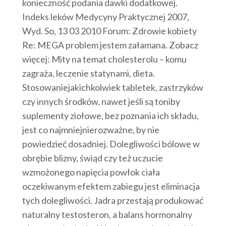
konieczność podania dawki dodatkowej.
Indeks leków Medycyny Praktycznej 2007,
Wyd. So, 13 03 2010 Forum: Zdrowie kobiety
Re: MEGA problem jestem załamana. Zobacz
więcej: Mity na temat cholesterolu – komu
zagraża, leczenie statynami, dieta.
Stosowaniejakichkolwiek tabletek, zastrzyków
czy innych środków, nawet jeśli są toniby
suplementy ziołowe, bez poznania ich składu,
jest co najmniejnierozważne, by nie
powiedzieć dosadniej. Dolegliwości bólowe w
obrębie blizny, świąd czy też uczucie
wzmożonego napięcia powłok ciała
oczekiwanym efektem zabiegu jest eliminacja
tych dolegliwości. Jadra przestają produkować
naturalny testosteron, a balans hormonalny