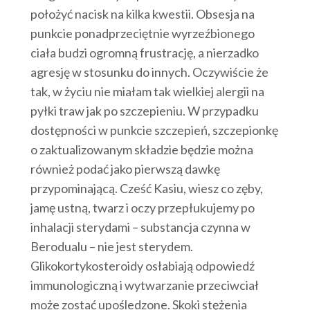
położyć nacisk na kilka kwestii. Obsesja na
punkcie ponadprzeciętnie wyrzeźbionego
ciała budzi ogromną frustrację, a nierzadko
agresję w stosunku do innych. Oczywiście że
tak, w życiu nie miałam tak wielkiej alergii na
pyłki traw jak po szczepieniu. W przypadku
dostępności w punkcie szczepień, szczepionkę
o zaktualizowanym składzie będzie można
również podać jako pierwszą dawkę
przypominającą. Cześć Kasiu, wiesz co zęby,
jamę ustną, twarz i oczy przepłukujemy po
inhalacji sterydami – substancja czynna w
Berodualu – nie jest sterydem.
Glikokortykosteroidy osłabiają odpowiedź
immunologiczną i wytwarzanie przeciwciał
może zostać upośledzone. Skoki stężenia