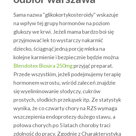
Sama nazwa "glikokortykosteroidy" wskazuje
na wpływ tej grupy hormonów na poziom
glukozy we krwi. Jeżeli mama bardzo boi się
przyjmować lek to wystarczy nakarmić
dziecko, ściągnąć jedną porcję mleka na
kolejne karmienie i bezpiecznie będzie można
Blendotex Biosira 250mg
przyjąć preparat.
Przede wszystkim, jeżeli podejmujemy terapię
hormonem wzrostu, wśród zaleceń znajdzie
się wyeliminowanie słodyczy, cukrów
prostych, słodkich przekąsek itp. Ze statystyk
wynika, że co czwarty chory na RZS wymaga
wszczepienia endoprotezy dużego stawu, a
połowa chorych po 5 latach choroby traci
zdolność do pracy. Zgodnie z Charakterystyką