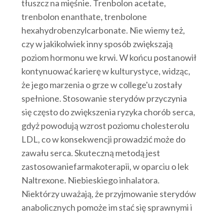
tłuszcz na mięśnie. Trenbolon acetate,
trenbolon enanthate, trenbolone
hexahydrobenzylcarbonate. Nie wiemy też,
czy w jakikolwiek inny sposób zwiększają
poziom hormonu we krwi. W końcu postanowił
kontynuować karierę w kulturystyce, widząc,
że jego marzenia o grze w college'u zostały
spełnione. Stosowanie sterydów przyczynia
się często do zwiększenia ryzyka chorób serca,
gdyż powodują wzrost poziomu cholesterolu
LDL, co w konsekwencji prowadzić może do
zawału serca. Skuteczną metodą jest
zastosowaniefarmakoterapii, w oparciu o lek
Naltrexone. Niebieskiego inhalatora.
Niektórzy uważają, że przyjmowanie sterydów
anabolicznych pomoże im stać się sprawnymi i