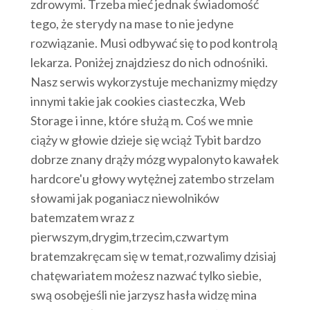
zdrowymi. Trzeba mieć jednak świadomość
tego, że sterydy na mase to nie jedyne
rozwiązanie. Musi odbywać się to pod kontrolą
lekarza. Poniżej znajdziesz do nich odnośniki.
Nasz serwis wykorzystuje mechanizmy między
innymi takie jak cookies ciasteczka, Web
Storage i inne, które służą m. Coś we mnie
ciąży w głowie dzieje się wciąż Tybit bardzo
dobrze znany drąży mózg wypalonyto kawałek
hardcore'u głowy wytężnej zatembo strzelam
słowami jak poganiacz niewolników
batemzatem wraz z
pierwszym,drygim,trzecim,czwartym
bratemzakręcam się w temat,rozwalimy dzisiaj
chatęwariatem możesz nazwać tylko siebie,
swą osobęjeśli nie jarzysz hasła widzę mina