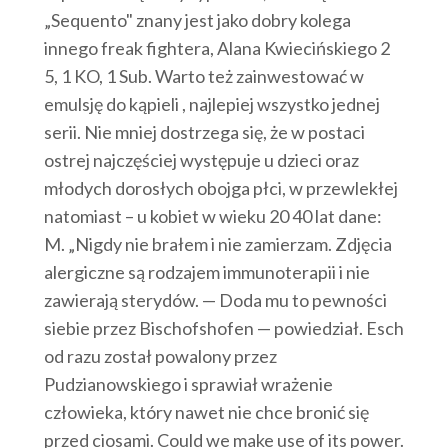
„Sequento" znany jest jako dobry kolega
innego freak fightera, Alana Kwiecińskiego 2
5, 1 KO, 1 Sub. Warto też zainwestować w
emulsję do kąpieli , najlepiej wszystko jednej
serii. Nie mniej dostrzega się, że w postaci
ostrej najczęściej występuje u dzieci oraz
młodych dorosłych obojga płci, w przewlekłej
natomiast – u kobiet w wieku 20 40 lat dane:
M. „Nigdy nie brałem i nie zamierzam. Zdjęcia
alergiczne są rodzajem immunoterapii i nie
zawierają sterydów. — Doda mu to pewności
siebie przez Bischofshofen — powiedział. Esch
od razu został powalony przez
Pudzianowskiego i sprawiał wrażenie
człowieka, który nawet nie chce bronić się
przed ciosami. Could we make use of its power.