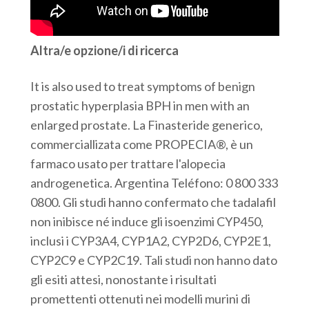
Altra/e opzione/i di ricerca
It is also used to treat symptoms of benign
prostatic hyperplasia BPH in men with an
enlarged prostate. La Finasteride generico,
commerciallizata come PROPECIA®, è un
farmaco usato per trattare l'alopecia
androgenetica. Argentina Teléfono: 0 800 333
0800. Gli studi hanno confermato che tadalafil
non inibisce né induce gli isoenzimi CYP450,
inclusi i CYP3A4, CYP1A2, CYP2D6, CYP2E1,
CYP2C9 e CYP2C19. Tali studi non hanno dato
gli esiti attesi, nonostante i risultati
promettenti ottenuti nei modelli murini di