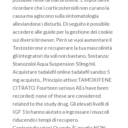
ricordare che i corticosteroidi non curano la
causa ma agiscono sulla sintomatologia
alleviandone i disturbi. Di seguito è possibile
accedere alle guide per la gestione dei cookie
sui diversi browser. Però se vuoi aumentare il
Testosterone e recuperare la tua mascolinità
gli integratori da soli non bastano. Sostanza:
Stanozolol Aqua Suspension 50mg/ml.
Acquistare tadalafil online tadalafil sandoz 5
mg acquisto,. Principio attivo:TAMOXIFENE
CITRATO. Fourteen serious AEs have been
recorded; none of these are considered
related to the study drug. Gli elevati livelli di
IGF 1 lo hanno aiutato a ingrossare i muscoli
riducendo i tempi di recupero.
Controindicazioni Quando Ã¨ meglio NON