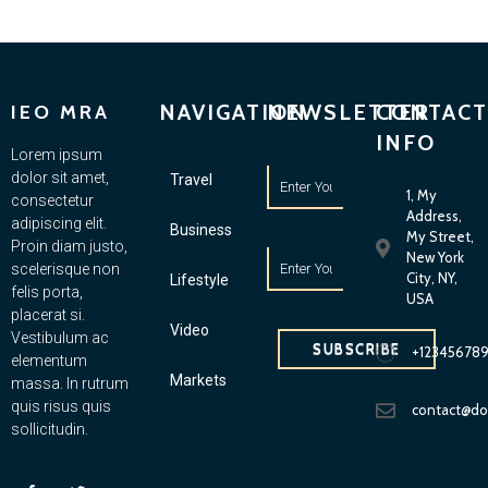
NAVIGATION
NEWSLETTER
CONTACT
IEO MRA
INFO
Lorem ipsum
dolor sit amet,
Travel
1, My
consectetur
Address,
adipiscing elit.
Business
My Street,
Proin diam justo,
New York
scelerisque non
City, NY,
Lifestyle
felis porta,
USA
placerat si.
Video
Vestibulum ac
SUBSCRIBE
+12345678
elementum
Markets
massa. In rutrum
quis risus quis
contact@d
sollicitudin.