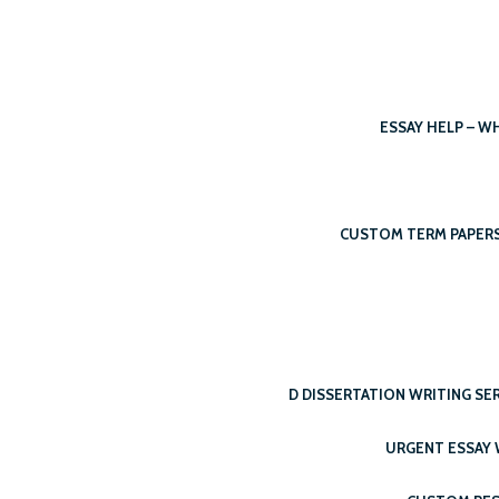
ESSAY HELP – W
CUSTOM TERM PAPERS
D DISSERTATION WRITING SE
URGENT ESSAY 