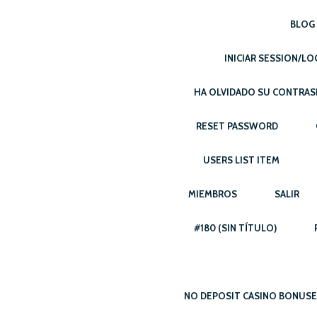
BLOG
INICIAR SESSION/LO
HA OLVIDADO SU CONTRAS
RESET PASSWORD
USERS LIST ITEM
MIEMBROS
SALIR
#180 (SIN TÍTULO)
NO DEPOSIT CASINO BONUSE