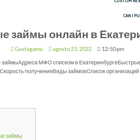
CUSTOM RES
CAN I P
е займы онлайн в Екатер
Gustagamo
agosto 23, 2022
12:50 pm
е займыАдреса МФО списком в ЕкатеринбургеБыстры
Скорость полученияВиды займовСписок организаций 
ые займы