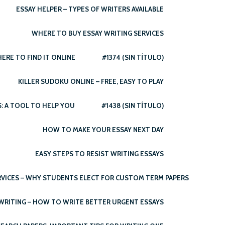
ESSAY HELPER – TYPES OF WRITERS AVAILABLE
WHERE TO BUY ESSAY WRITING SERVICES
HERE TO FIND IT ONLINE
#1374 (SIN TÍTULO)
KILLER SUDOKU ONLINE – FREE, EASY TO PLAY
: A TOOL TO HELP YOU
#1438 (SIN TÍTULO)
HOW TO MAKE YOUR ESSAY NEXT DAY
EASY STEPS TO RESIST WRITING ESSAYS
RVICES – WHY STUDENTS ELECT FOR CUSTOM TERM PAPERS
WRITING – HOW TO WRITE BETTER URGENT ESSAYS