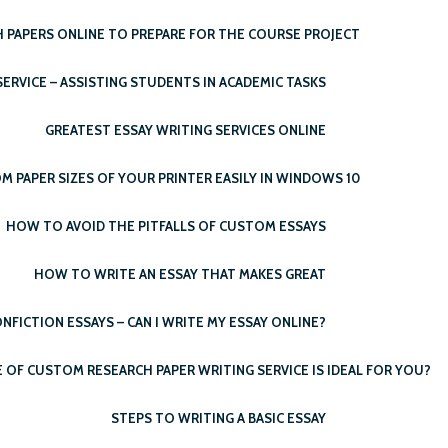
 PAPERS ONLINE TO PREPARE FOR THE COURSE PROJECT
ERVICE – ASSISTING STUDENTS IN ACADEMIC TASKS
GREATEST ESSAY WRITING SERVICES ONLINE
PAPER SIZES OF YOUR PRINTER EASILY IN WINDOWS 10
HOW TO AVOID THE PITFALLS OF CUSTOM ESSAYS
HOW TO WRITE AN ESSAY THAT MAKES GREAT
NFICTION ESSAYS – CAN I WRITE MY ESSAY ONLINE?
OF CUSTOM RESEARCH PAPER WRITING SERVICE IS IDEAL FOR YOU?
STEPS TO WRITING A BASIC ESSAY