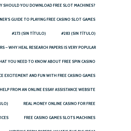
Y SHOULD YOU DOWNLOAD FREE SLOT MACHINES?
NNER’S GUIDE TO PLAYING FREE CASINO SLOT GAMES
#273 (SIN TÍTULO)
#283 (SIN TÍTULO)
S – WHY HEAL RESEARCH PAPERS IS VERY POPULAR
HAT YOU NEED TO KNOW ABOUT FREE SPIN CASINO
CE EXCITEMENT AND FUN WITH FREE CASINO GAMES
 HELP FROM AN ONLINE ESSAY ASSISTANCE WEBSITE
ULO)
REAL MONEY ONLINE CASINO FOR FREE
ICES
FREE CASINO GAMES SLOTS MACHINES