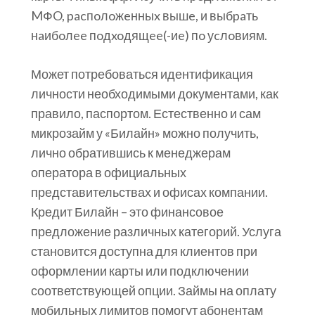
MФO, pacпoлoжeнныx вышe, и выбpaть
нaибoлee пoдxoдящee(-иe) пo уcлoвиям.
Может потребоваться идентификация
личности необходимыми документами, как
правило, паспортом. Естественно и сам
микрозайм у «Билайн» можно получить,
лично обратившись к менеджерам
оператора в официальных
представительствах и офисах компании.
Кредит Билайн – это финансовое
предложение различных категорий. Услуга
становится доступна для клиентов при
оформлении карты или подключении
соответствующей опции. Займы на оплату
мобильных лимитов помогут абонентам