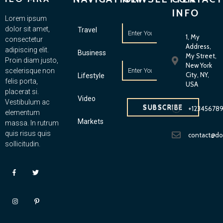
INFO
Lorem ipsum
dolor sit amet,
Travel
1, My
consectetur
Address,
adipiscing elit.
Business
My Street,
Proin diam justo,
New York
scelerisque non
City, NY,
Lifestyle
felis porta,
USA
placerat si.
Video
Vestibulum ac
SUBSCRIBE
+12345678
elementum
Markets
massa. In rutrum
quis risus quis
contact@d
sollicitudin.