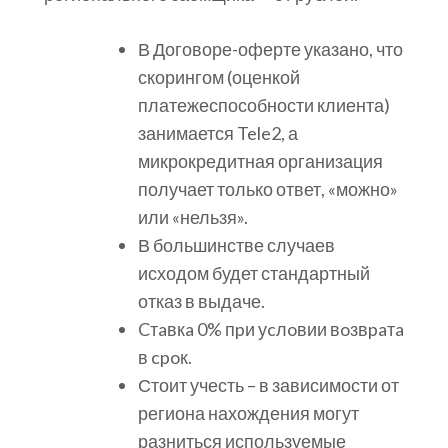
В Договоре-оферте указано, что
скорингом (оценкой
платежеспособности клиента)
занимается Tele2, а
микрокредитная организация
получает только ответ, «можно»
или «нельзя».
В большинстве случаев
исходом будет стандартный
отказ в выдаче.
Cтaвкa 0% пpи уcлoвии вoзвpaтa
в cpoк.
Стоит учесть – в зависимости от
региона нахождения могут
разниться используемые