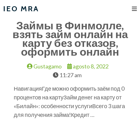
IEO MRA
Займы в Финмолле,
взять займ онлайн на
карту без отказов,
оформить онлайн
Gustagamo
agosto 8, 2022
11:27 am
НавигацияГде можно оформить заём под 0
процентов на картуЗайм денег на карту от
«Билайн»: особенности услугиВсего 3 шага
для получения займа!Кредит …