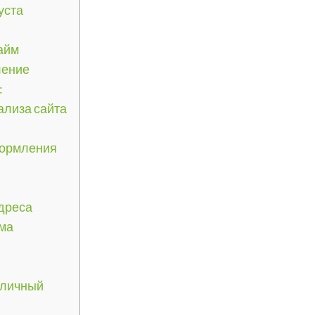
уста
займ
ление
:
ализа сайта
»
ормления
дреса
ма
 личный