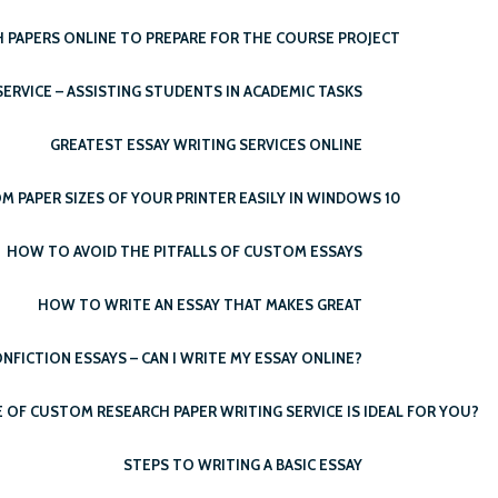
 PAPERS ONLINE TO PREPARE FOR THE COURSE PROJECT
ERVICE – ASSISTING STUDENTS IN ACADEMIC TASKS
GREATEST ESSAY WRITING SERVICES ONLINE
PAPER SIZES OF YOUR PRINTER EASILY IN WINDOWS 10
HOW TO AVOID THE PITFALLS OF CUSTOM ESSAYS
HOW TO WRITE AN ESSAY THAT MAKES GREAT
NFICTION ESSAYS – CAN I WRITE MY ESSAY ONLINE?
OF CUSTOM RESEARCH PAPER WRITING SERVICE IS IDEAL FOR YOU?
STEPS TO WRITING A BASIC ESSAY