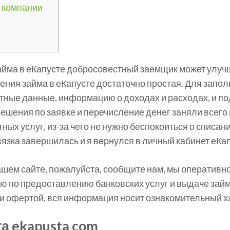
 компании
займа в еКапусте добросовестный заемщик может улуч
ния займа в еКапусте достаточно простая. Для запол
ктные данные, информацию о доходах и расходах, и п
ешения по заявке и перечисление денег заняли всего 
ных услуг, из-за чего не нужно беспокоиться о списа
вязка завершилась и я вернулся в личный кабинет еКа
шем сайте, пожалуйста, сообщите нам, мы оперативн
ю по предоставлению банковских услуг и выдаче зай
и офертой, вся информация носит ознакомительный х
а ekapusta com