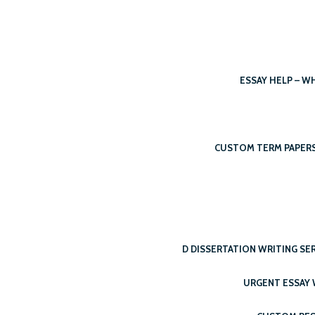
ESSAY HELP – W
CUSTOM TERM PAPERS
D DISSERTATION WRITING SE
URGENT ESSAY 