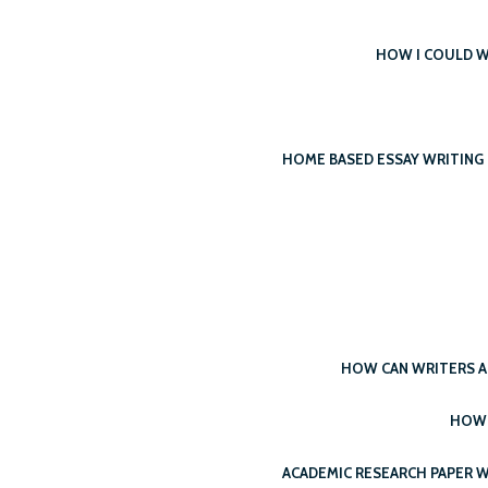
HOW I COULD W
HOME BASED ESSAY WRITING 
HOW CAN WRITERS A
HOW 
ACADEMIC RESEARCH PAPER W