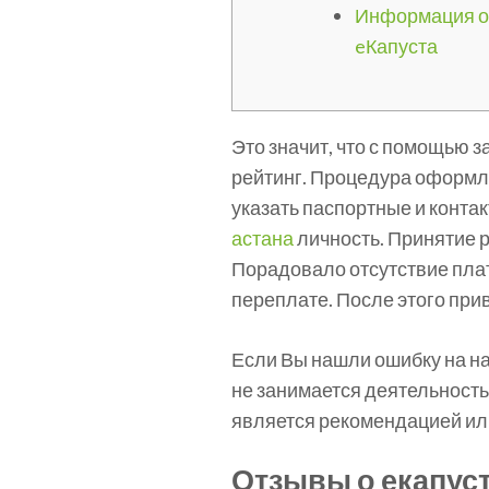
Информация о
eКапуста
Это значит, что с помощью 
рейтинг. Процедура оформле
указать паспортные и конта
астана
личность. Принятие р
Порадовало отсутствие плат
переплате. После этого при
Если Вы нашли ошибку на на
не занимается деятельность
является рекомендацией ил
Отзывы о екапуст