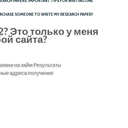
EARCH PAPERS: IMPORTANT TIPS FOR WRITING ONE
URCHASE SOMEONE TO WRITE MY RESEARCH PAPER?
2? Это только у меня
бой сайта?
аявки на займ:Результаты
ные адреса получения