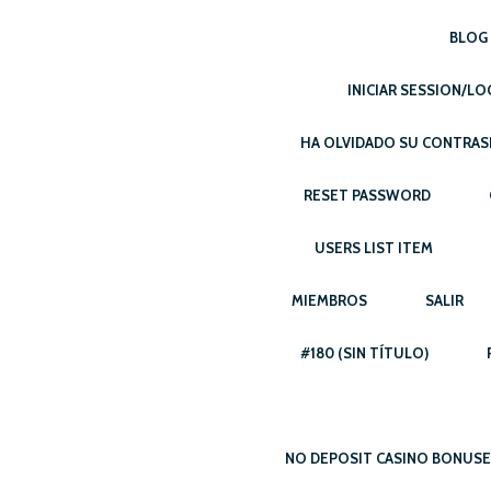
BLOG
INICIAR SESSION/LO
HA OLVIDADO SU CONTRAS
RESET PASSWORD
USERS LIST ITEM
MIEMBROS
SALIR
#180 (SIN TÍTULO)
NO DEPOSIT CASINO BONUSE