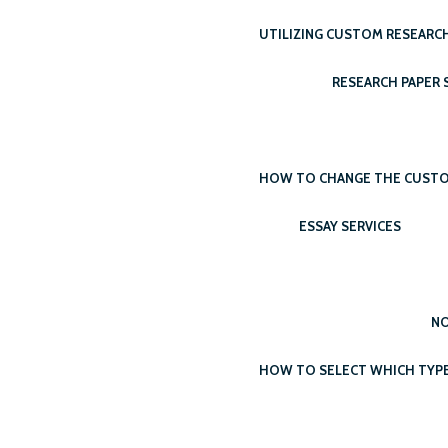
UTILIZING CUSTOM RESEARCH
RESEARCH PAPER S
HOW TO CHANGE THE CUSTOM 
ESSAY SERVICES
NO
HOW TO SELECT WHICH TYPE 