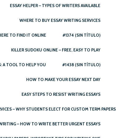
ESSAY HELPER – TYPES OF WRITERS AVAILABLE
WHERE TO BUY ESSAY WRITING SERVICES
HERE TO FIND IT ONLINE
#1374 (SIN TÍTULO)
KILLER SUDOKU ONLINE – FREE, EASY TO PLAY
: A TOOL TO HELP YOU
#1438 (SIN TÍTULO)
HOW TO MAKE YOUR ESSAY NEXT DAY
EASY STEPS TO RESIST WRITING ESSAYS
RVICES – WHY STUDENTS ELECT FOR CUSTOM TERM PAPERS
WRITING – HOW TO WRITE BETTER URGENT ESSAYS