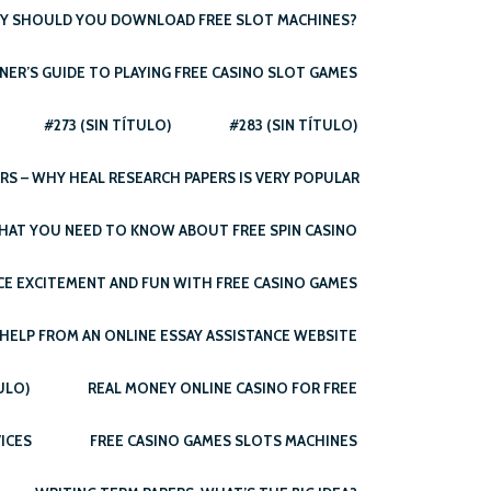
Y SHOULD YOU DOWNLOAD FREE SLOT MACHINES?
NNER’S GUIDE TO PLAYING FREE CASINO SLOT GAMES
#273 (SIN TÍTULO)
#283 (SIN TÍTULO)
S – WHY HEAL RESEARCH PAPERS IS VERY POPULAR
HAT YOU NEED TO KNOW ABOUT FREE SPIN CASINO
CE EXCITEMENT AND FUN WITH FREE CASINO GAMES
 HELP FROM AN ONLINE ESSAY ASSISTANCE WEBSITE
ULO)
REAL MONEY ONLINE CASINO FOR FREE
ICES
FREE CASINO GAMES SLOTS MACHINES