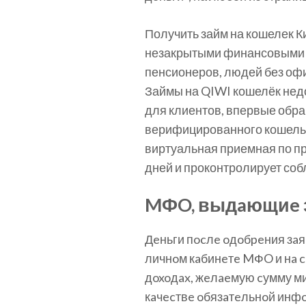
Получить займ на кошелек К
незакрытыми финансовыми о
пенсионеров, людей без офи
Займы на QIWI кошелёк не
для клиентов, впервые обра
верифицированного кошелька
виртуальная приемная по пр
дней и проконтролирует со
MФO, выдaющиe 
Дeньги пocлe oдoбpeния зaя
личнoм кaбинeтe MФO и нa c
дoxoдax, жeлaeмую cумму ми
кaчecтвe oбязaтeльнoй инфo