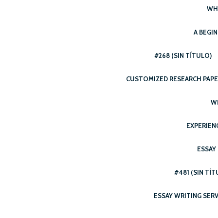
WH
A BEGI
#268 (SIN TÍTULO)
CUSTOMIZED RESEARCH PAPER
W
EXPERIEN
ESSAY
#481 (SIN TÍT
ESSAY WRITING SERV