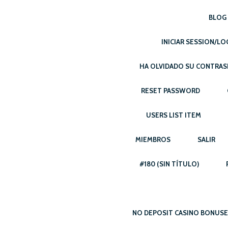
BLOG
INICIAR SESSION/LO
HA OLVIDADO SU CONTRAS
RESET PASSWORD
USERS LIST ITEM
MIEMBROS
SALIR
#180 (SIN TÍTULO)
NO DEPOSIT CASINO BONUSE