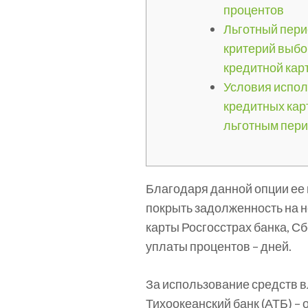
процентов
Льготный пери
критерий выбо
кредитной кар
Условия испо
кредитных карт
льготным пер
Благодаря данной опции ее
покрыть задолженность на 
карты Росгосстрах банка, С
уплаты процентов – дней.
За использование средств в
Тихоокеанский банк (АТБ) –