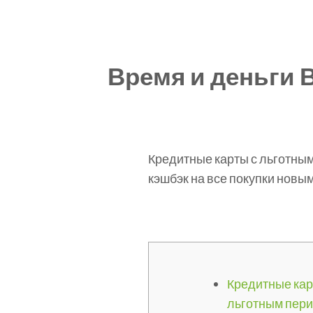
Время и деньги 
Кредитные карты с льготным
кэшбэк на все покупки нов
Кредитные кар
льготным пер