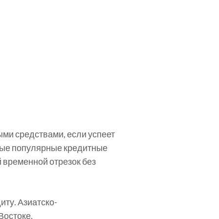
ми средствами, если успеет
амые популярные кредитные
 временной отрезок без
иту. Азиатско-
Востоке.