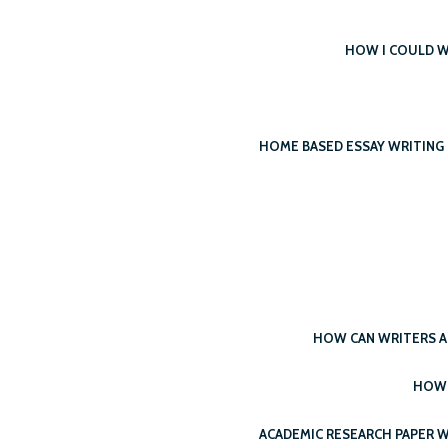
HOW I COULD W
HOME BASED ESSAY WRITING 
HOW CAN WRITERS A
HOW 
ACADEMIC RESEARCH PAPER W