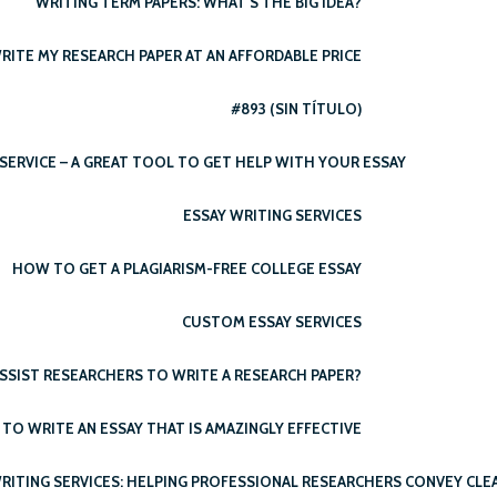
WRITING TERM PAPERS: WHAT’S THE BIG IDEA?
RITE MY RESEARCH PAPER AT AN AFFORDABLE PRICE
#893 (SIN TÍTULO)
SERVICE – A GREAT TOOL TO GET HELP WITH YOUR ESSAY
ESSAY WRITING SERVICES
HOW TO GET A PLAGIARISM-FREE COLLEGE ESSAY
CUSTOM ESSAY SERVICES
SSIST RESEARCHERS TO WRITE A RESEARCH PAPER?
TO WRITE AN ESSAY THAT IS AMAZINGLY EFFECTIVE
RITING SERVICES: HELPING PROFESSIONAL RESEARCHERS CONVEY CLE