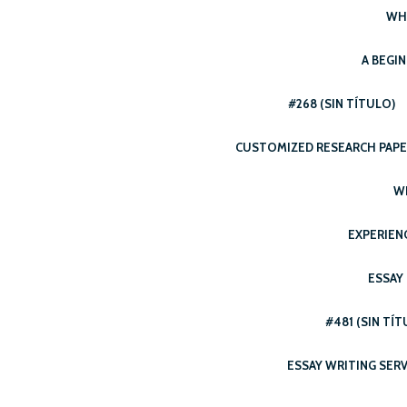
WH
A BEGI
#268 (SIN TÍTULO)
CUSTOMIZED RESEARCH PAPER
W
EXPERIEN
ESSAY
#481 (SIN TÍT
ESSAY WRITING SERV