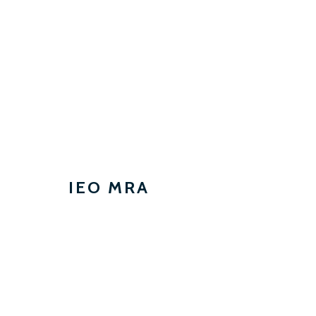
IEO MRA