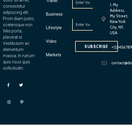
dolor sit amet,
Travel
1, My
consectetur
Address,
adipiscing elit.
Business
My Street,
Proin diam justo,
New York
scelerisque non
City, NY,
Lifestyle
felis porta,
USA
placerat si.
Video
Vestibulum ac
SUBSCRIBE
+12345678
elementum
Markets
massa. In rutrum
quis risus quis
contact@d
sollicitudin.