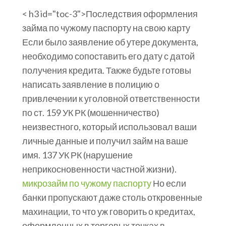
< h3 id="toc-3">Последствия оформления
займа по чужому паспорту на свою карту
Если было заявление об утере документа,
необходимо сопоставить его дату с датой
получения кредита. Также будьте готовы
написать заявление в полицию о
привлечении к уголовной ответственности
по ст. 159 УК РК (мошенничество)
неизвестного, который использовал ваши
личные данные и получил займ на ваше
имя. 137 УК РК (нарушение
неприкосновенности частной жизни).
микрозайм по чужому паспорту
Но если
банки пропускают даже столь откровенные
махинации, то что уж говорить о кредитах,
оформленных в торговых точках в