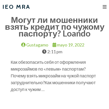
IEO MRA
Могут ли мошенники
взять кредит по чужому
паспорту? Loando
Gustagamo
mayo 19, 2022
2:11 pm
Как обезопасить себя от оформления
микрозаймов по «левым» паспортам?
Почему взять микрозайм на чужой паспорт
затруднительно?Как мошенники получают
доступ к чужим …