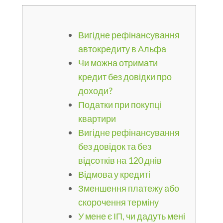
Вигідне рефінансування
автокредиту в Альфа
Чи можна отримати
кредит без довідки про
доходи?
Податки при покупці
квартири
Вигідне рефінансування
без довідок та без
відсотків на 120 днів
Відмова у кредиті
Зменшення платежу або
скорочення терміну
У мене є ІП, чи дадуть мені