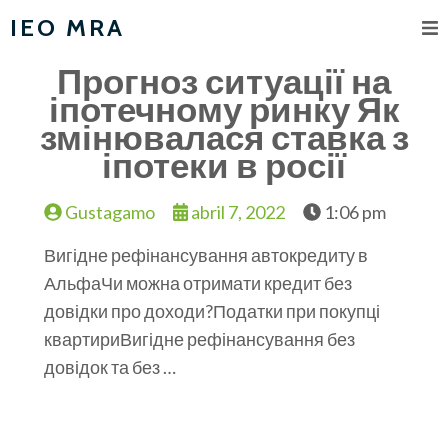
IEO MRA
Прогноз ситуації на
іпотечному ринку Як
змінювалася ставка з
іпотеки в росії
Gustagamo
abril 7, 2022
1:06 pm
Вигідне рефінансування автокредиту в
АльфаЧи можна отримати кредит без
довідки про доходи?Податки при покупці
квартириВигідне рефінансування без
довідок та без …