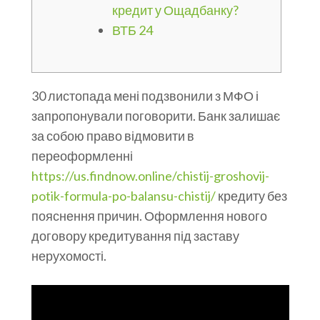
кредит у Ощадбанку?
ВТБ 24
30 листопада мені подзвонили з МФО і
запропонували поговорити. Банк залишає
за собою право відмовити в
переоформленні
https://us.findnow.online/chistij-groshovij-
potik-formula-po-balansu-chistij/
кредиту без
пояснення причин. Оформлення нового
договору кредитування під заставу
нерухомості.