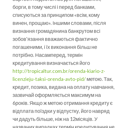
борги, в тому числі і перед банками,
списуються за принципом «всім, кому
винен, прощаю». Іншими словами, після
визнання громадянина банкрутом всі
зобов'язання вважаються фактично
погашеними, і їх виконання більш не
потрібно. Насамперед, термін
кредитування визначається його
http://tropicaltur.com.br/orenda-kiario-z-
licenzieju-taksi-orenda-avto-pid/
метою. Так,
кредит, позика, видана на оплату навчання,
зазвичай оформляється максимум на
6років. Якщо ж метою отримання кредиту є
відплата поїздки у відпустку, його навряд
чи дадуть більше, ніж на 12місяців. У
названих випадках термін кредитування не