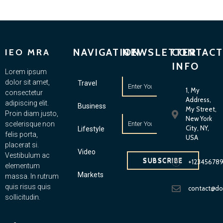
NAVIGATION
NEWSLETTER
CONTACT
IEO MRA
INFO
Lorem ipsum
dolor sit amet,
Travel
1, My
consectetur
Address,
adipiscing elit.
Business
My Street,
Proin diam justo,
New York
scelerisque non
City, NY,
Lifestyle
felis porta,
USA
placerat si.
Video
Vestibulum ac
SUBSCRIBE
+12345678
elementum
Markets
massa. In rutrum
quis risus quis
contact@d
sollicitudin.