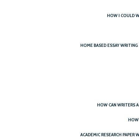
HOW I COULD W
HOME BASED ESSAY WRITING 
HOW CAN WRITERS A
HOW 
ACADEMIC RESEARCH PAPER W