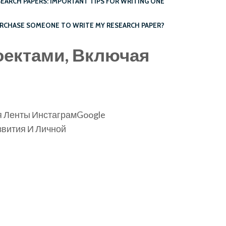
EARCH PAPERS: IMPORTANT TIPS FOR WRITING ONE
URCHASE SOMEONE TO WRITE MY RESEARCH PAPER?
оектами, Включая
 Ленты ИнстаграмGoogle
вития И Личной