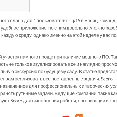
го плана для 1 пользователя — $15 в месяц, командно
 удобное приложение, но с ним довольно сложно разоб
 каждую среду, однако именно на этой неделе у вас по
 участок намного проще при наличие мощного ПО. Т
ть не только визуализировать все и наглядно просм
уальную экскурсию по будущему саду. В статье предст
ет вам реализовать все поставленные задачи. Scoro —
назначенное для профессиональных и творческих услу
ранять рутинные задачи. Ведущие компании, такие как
ьзуют Scoro для выполнения работы, организации и кон