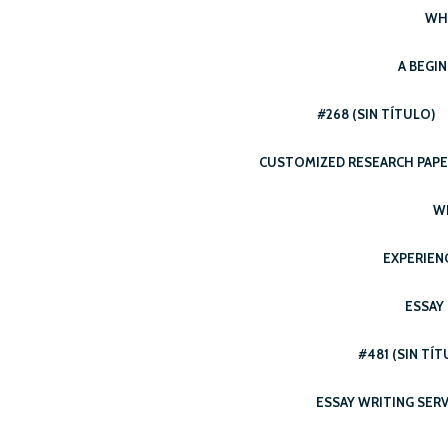
WH
A BEGI
#268 (SIN TÍTULO)
CUSTOMIZED RESEARCH PAPER
W
EXPERIEN
ESSAY
#481 (SIN TÍT
ESSAY WRITING SERV