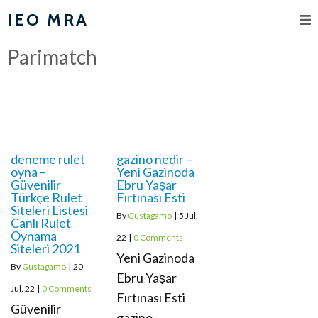
IEO MRA
Parimatch
deneme rulet
gazino nedir –
oyna –
Yeni Gazinoda
Güvenilir
Ebru Yaşar
Türkçe Rulet
Fırtınası Esti
Siteleri Listesi
By
Gustagamo
|
5
Jul,
Canlı Rulet
Oynama
22
|
0 Comments
Siteleri 2021
Yeni Gazinoda
By
Gustagamo
|
20
Ebru Yaşar
Jul, 22
|
0 Comments
Fırtınası Esti
Güvenilir
gazino