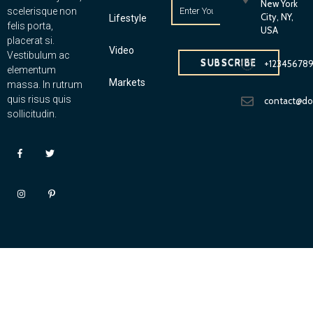
New York
scelerisque non
City, NY,
Lifestyle
felis porta,
USA
placerat si.
Video
Vestibulum ac
SUBSCRIBE
+12345678
elementum
Markets
massa. In rutrum
quis risus quis
contact@d
sollicitudin.