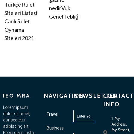
Türkçe Rulet
nedirVuk
Siteleri Listesi
Genel Tebliği
Canlı Rulet
Oynama
Siteleri 2021
NAVIGATION
NEWSLETTER
CONTACT
IEO MRA
INFO
Lorem ipsum
dolor sit amet,
Travel
1, My
consectetur
Address,
adipiscing elit.
Business
My Street,
Proin diam justo,