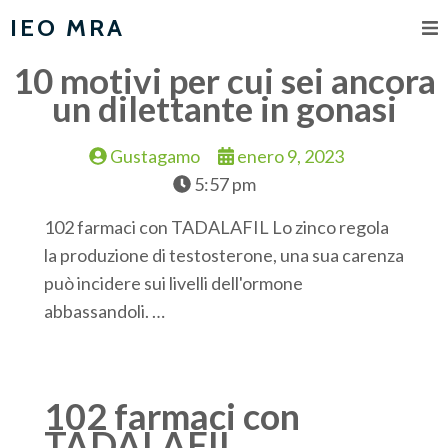
IEO MRA
10 motivi per cui sei ancora
un dilettante in gonasi
Gustagamo
enero 9, 2023
5:57 pm
102 farmaci con TADALAFIL Lo zinco regola
la produzione di testosterone, una sua carenza
può incidere sui livelli dell'ormone
abbassandoli. …
102 farmaci con
TADALAFIL