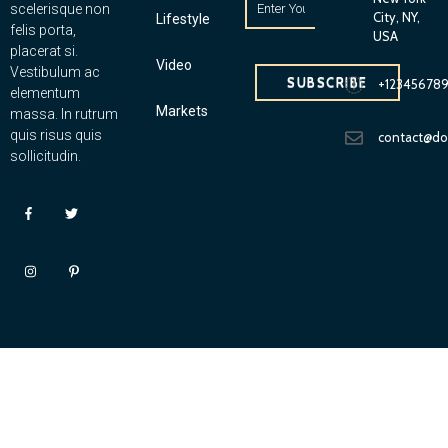
scelerisque non
City, NY,
Lifestyle
felis porta,
USA
placerat si.
Video
Vestibulum ac
SUBSCRIBE
+12345678
elementum
Markets
massa. In rutrum
quis risus quis
contact@d
sollicitudin.