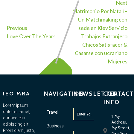
Next
Matrimonio Por Natali –
Un Matchmaking con
Previous
sede en Kiev Servicio
Love Over The Years
Trabajos Extranjero
Chicos Satisfacer &
Casarse con ucraniano
Mujeres
NAVIGATION
NEWSLETTER
CONTACT
IEO MRA
INFO
Lorem ipsum
dolor sit amet,
Travel
1, My
consectetur
Address,
adipiscing elit.
Business
My Street,
Proin diam justo,
New York