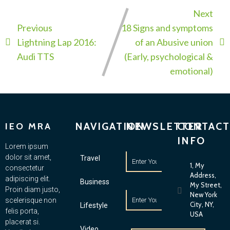
Next
Previous
18 Signs and symptoms
Lightning Lap 2016:
of an Abusive union
Audi TTS
(Early, psychological &
emotional)
NAVIGATION
NEWSLETTER
CONTACT
IEO MRA
INFO
Lorem ipsum
dolor sit amet,
Travel
1, My
consectetur
Address,
adipiscing elit.
Business
My Street,
Proin diam justo,
New York
scelerisque non
City, NY,
Lifestyle
felis porta,
USA
placerat si.
Video