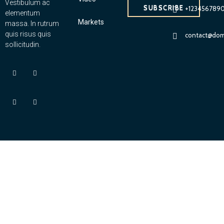
Vestibulum ac
SUBSCRIBE
+123456789
elementum
Markets
massa. In rutrum
quis risus quis
contact@dom
sollicitudin.