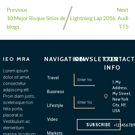
Previous
Next
10 Mejor Risque Sitios de
Lightning Lap 2016: Audi
blogs
TTS
NAVIGATION
NEWSLETTER
CONTACT
IEO MRA
INFO
Lorem ipsum
dolor sit amet,
Travel
1, My
consectetur
Address,
adipiscing elit.
Business
My Street,
Proin diam justo,
New York
scelerisque non
City, NY,
Lifestyle
felis porta,
USA
placerat si.
Video
Vestibulum ac
SUBSCRIBE
+12345678
elementum
Markets
massa. In rutrum