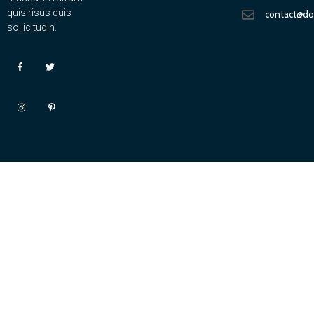
quis risus quis
contact@d
sollicitudin.