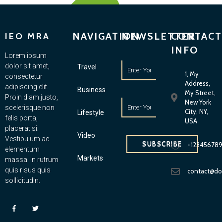
NAVIGATION
NEWSLETTER
CONTACT
IEO MRA
INFO
Lorem ipsum
dolor sit amet,
Travel
1, My
consectetur
Address,
adipiscing elit.
Business
My Street,
Proin diam justo,
New York
scelerisque non
City, NY,
Lifestyle
felis porta,
USA
placerat si.
Video
Vestibulum ac
SUBSCRIBE
+12345678
elementum
Markets
massa. In rutrum
quis risus quis
contact@d
sollicitudin.