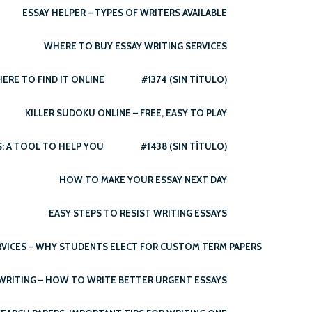
ESSAY HELPER – TYPES OF WRITERS AVAILABLE
WHERE TO BUY ESSAY WRITING SERVICES
HERE TO FIND IT ONLINE
#1374 (SIN TÍTULO)
KILLER SUDOKU ONLINE – FREE, EASY TO PLAY
: A TOOL TO HELP YOU
#1438 (SIN TÍTULO)
HOW TO MAKE YOUR ESSAY NEXT DAY
EASY STEPS TO RESIST WRITING ESSAYS
RVICES – WHY STUDENTS ELECT FOR CUSTOM TERM PAPERS
WRITING – HOW TO WRITE BETTER URGENT ESSAYS