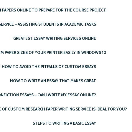
 PAPERS ONLINE TO PREPARE FOR THE COURSE PROJECT
ERVICE – ASSISTING STUDENTS IN ACADEMIC TASKS
GREATEST ESSAY WRITING SERVICES ONLINE
PAPER SIZES OF YOUR PRINTER EASILY IN WINDOWS 10
HOW TO AVOID THE PITFALLS OF CUSTOM ESSAYS
HOW TO WRITE AN ESSAY THAT MAKES GREAT
NFICTION ESSAYS – CAN I WRITE MY ESSAY ONLINE?
OF CUSTOM RESEARCH PAPER WRITING SERVICE IS IDEAL FOR YOU?
STEPS TO WRITING A BASIC ESSAY