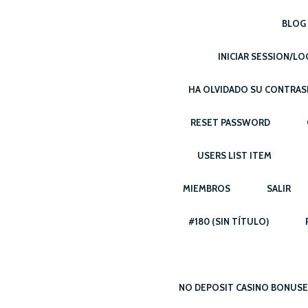
BLOG
INICIAR SESSION/LO
HA OLVIDADO SU CONTRAS
RESET PASSWORD
USERS LIST ITEM
MIEMBROS
SALIR
#180 (SIN TÍTULO)
NO DEPOSIT CASINO BONUSE