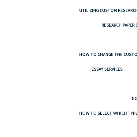
UTILIZING CUSTOM RESEARCH
RESEARCH PAPER S
HOW TO CHANGE THE CUSTOM 
ESSAY SERVICES
NO
HOW TO SELECT WHICH TYPE 