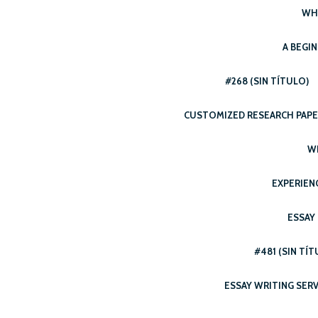
WH
A BEGI
#268 (SIN TÍTULO)
CUSTOMIZED RESEARCH PAPER
W
EXPERIEN
ESSAY
#481 (SIN TÍT
ESSAY WRITING SERV