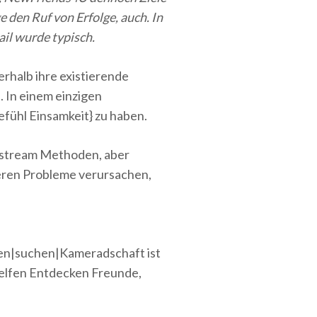
 den Ruf von Erfolge, auch. In
ail wurde typisch.
rhalb ihre existierende
. In einem einzigen
fühl Einsamkeit} zu haben.
nstream Methoden, aber
deren Probleme verursachen,
en|suchen|Kameradschaft ist
helfen Entdecken Freunde,