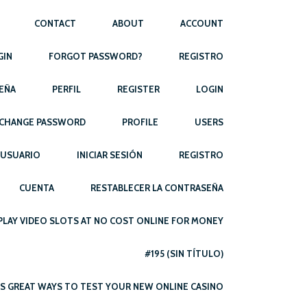
CONTACT
ABOUT
ACCOUNT
GIN
FORGOT PASSWORD?
REGISTRO
EÑA
PERFIL
REGISTER
LOGIN
CHANGE PASSWORD
PROFILE
USERS
USUARIO
INICIAR SESIÓN
REGISTRO
CUENTA
RESTABLECER LA CONTRASEÑA
PLAY VIDEO SLOTS AT NO COST ONLINE FOR MONEY
#195 (SIN TÍTULO)
S GREAT WAYS TO TEST YOUR NEW ONLINE CASINO