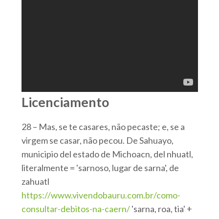
Licenciamento
28 – Mas, se te casares, não pecaste; e, se a
virgem se casar, não pecou. De Sahuayo,
municipio del estado de Michoacn, del nhuatl,
literalmente = 'sarnoso, lugar de sarna', de
zahuatl
https://www.vivendobauru.com.br/como-
consultar-debitos-na-caern/
'sarna, roa, tia' +