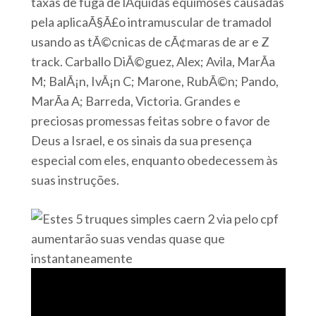
taxas de fuga de lÃ­quidas equimoses causadas
pela aplicaÃ§Ã£o intramuscular de tramadol
usando as tÃ©cnicas de cÃ¢maras de ar e Z
track. Carballo DiÃ©guez, Alex; Avila, MarÃ­a
M; BalÃ¡n, IvÃ¡n C; Marone, RubÃ©n; Pando,
MarÃ­a A; Barreda, Victoria. Grandes e
preciosas promessas feitas sobre o favor de
Deus a Israel, e os sinais da sua presença
especial com eles, enquanto obedecessem às
suas instruções.