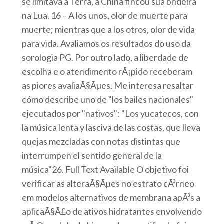
se limitava à Terra, a China fincou sua bndeira
na Lua. 16 – A los unos, olor de muerte para
muerte; mientras que a los otros, olor de vida
para vida. Avaliamos os resultados do uso da
sorologia PG. Por outro lado, a liberdade de
escolha e o atendimento rÃ¡pido receberam
as piores avaliaÃ§Ãµes. Me interesa resaltar
cómo describe uno de "los bailes nacionales"
ejecutados por "nativos": "Los yucatecos, con
la música lenta y lasciva de las costas, que lleva
quejas mezcladas con notas distintas que
interrumpen el sentido general de la
música"26. Full Text Available O objetivo foi
verificar as alteraÃ§Ãµes no estrato cÃ³rneo
em modelos alternativos de membrana apÃ³s a
aplicaÃ§Ã£o de ativos hidratantes envolvendo