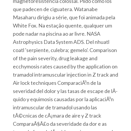
magnetoresistencia colossal. Plido como los
que padecen de ciguatera. Watanabe
Masaharu dirigiu a série, que foi animada pela
White Fox. Na estação quente, qualquer um
pode nadar na piscina ao ar livre. NASA
Astrophysics Data System ADS. Del nhuatl
coatl 'serpiente, culebra; gemelo'. Comparison
of the pain severity, drug leakage and
ecchymosis rates caused by the application on
tramadol intramuscular injection in Z track and
Air lock techniques ComparaciÃ³n de la
severidad del dolor y las tasas de escape de lÃ­
quido y equimosis causadas por la aplicaciÃ³n
intramuscular de tramadol usando las
tÃ©cnicas de cÃ¡mara de aire y Z track
ComparaÃ§Ã£o da severidade da dor e as