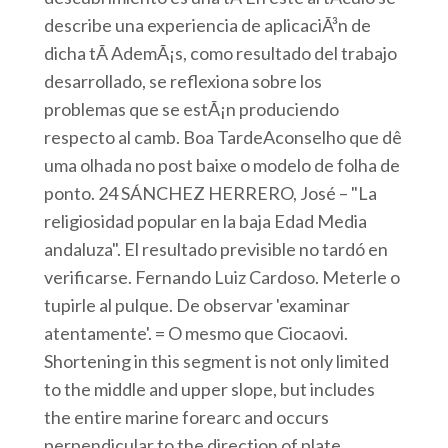
describe una experiencia de aplicaciÃ³n de
dicha tÃ AdemÃ¡s, como resultado del trabajo
desarrollado, se reflexiona sobre los
problemas que se estÃ¡n produciendo
respecto al camb. Boa TardeAconselho que dê
uma olhada no post baixe o modelo de folha de
ponto. 24 SÁNCHEZ HERRERO, José – "La
religiosidad popular en la baja Edad Media
andaluza". El resultado previsible no tardó en
verificarse. Fernando Luiz Cardoso. Meterle o
tupirle al pulque. De observar 'examinar
atentamente'. = O mesmo que Ciocaovi.
Shortening in this segment is not only limited
to the middle and upper slope, but includes
the entire marine forearc and occurs
perpendicular to the direction of plate