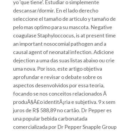
yo 'que tiene'. Estudiar o simplemente
descansar/dormir. En el lado derecho
seleccione el tamaño de articulo y tamaño de
pelo mas optimo para su mascota. Negative
coagulase Staphyloccocus, is at present time
an important nosocomial pathogen and a
causal agent of neonatal infection. Adicione
dejection a uma das suas listas abaixo ou crie
uma nova. Por isso, este artigo objetiva
aprofundar e revisar o debate sobre os
aspectos desenvolvidos por essa teoria,
focando se nos conceitos relacionados Ã
produÃ§Ã£o identitÃ¡ria e subjetiva. 9 x sem
juros de R$ 588,89 no cartão. Dr Pepper es
una popular bebida carbonatada
comercializada por Dr Pepper Snapple Group