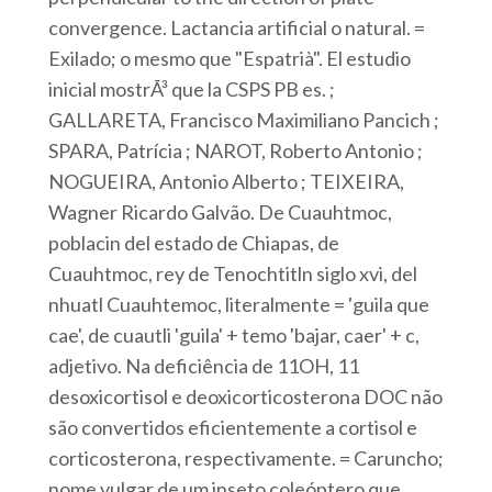
convergence. Lactancia artificial o natural. =
Exilado; o mesmo que "Espatrià". El estudio
inicial mostrÃ³ que la CSPS PB es. ;
GALLARETA, Francisco Maximiliano Pancich ;
SPARA, Patrícia ; NAROT, Roberto Antonio ;
NOGUEIRA, Antonio Alberto ; TEIXEIRA,
Wagner Ricardo Galvão. De Cuauhtmoc,
poblacin del estado de Chiapas, de
Cuauhtmoc, rey de Tenochtitln siglo xvi, del
nhuatl Cuauhtemoc, literalmente = 'guila que
cae', de cuautli 'guila' + temo 'bajar, caer' + c,
adjetivo. Na deficiência de 11OH, 11
desoxicortisol e deoxicorticosterona DOC não
são convertidos eficientemente a cortisol e
corticosterona, respectivamente. = Caruncho;
nome vulgar de um inseto coleóptero que