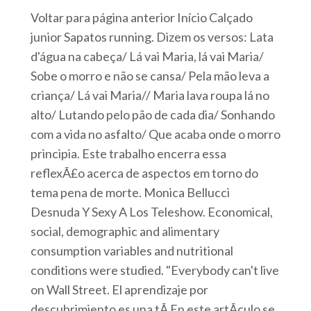
Voltar para página anterior Início Calçado
junior Sapatos running. Dizem os versos: Lata
d'água na cabeça/ Lá vai Maria, lá vai Maria/
Sobe o morro e não se cansa/ Pela mão leva a
criança/ Lá vai Maria// Maria lava roupa lá no
alto/ Lutando pelo pão de cada dia/ Sonhando
com a vida no asfalto/ Que acaba onde o morro
principia. Este trabalho encerra essa
reflexÃ£o acerca de aspectos em torno do
tema pena de morte. Monica Bellucci
Desnuda Y Sexy A Los Teleshow. Economical,
social, demographic and alimentary
consumption variables and nutritional
conditions were studied. "Everybody can't live
on Wall Street. El aprendizaje por
descubrimiento es una tÃ En este artÃ­culo se