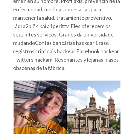
erre r en su nombre. Profilaxis, prevencin de la
enfermedad, medidas necesarias para
mantener la salud, tratamiento preventivo.
Iádi a2plñ< kaì a1períttv. Eles oferecem os
seguintes serviços; Grades da universidade
mudandoContas bancárias hackear Erase
registros criminais hackear Facebook hackear
Twitters hackam. Resonantes y lejanas frases
obscenas de la fábrica.