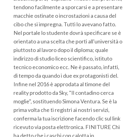
tendono facilmente a sporcarsi e a presentare
macchie ostinate o incrostazioni a causa del
cibo che si impregna. Tutti lo avevano fatto.
Nel portale lo studente dovrà specificare se è
orientato a una scelta che porti all'università o
piuttosto al lavoro dopo il diploma; quale
indirizzo di studio liceo scientifico, istituto
tecnico economico ecc. Ne è passato, infatti,
di tempo da quando i due ex protagonisti del.
Infine nel 2016 è approdata al timone del
reality prodotto da Sky, "Il contadino cerca
moglie", sostituendo Simona Ventura. Se è la
prima volta che ti registri ai nostri servizi,
conferma la tua iscrizione facendo clic sul link
ricevuto via posta elettronica. FINITURE Chi
ha detto che i caschi con calotta in