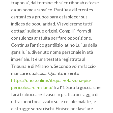
trappola", dal termine ebraico ribbqah o forse
da un nome aramaico. Puntúa a diferentes
cantantes y grupos para establecer sus
índices de popularidad. Vi sveleremo tutti i
dettagli sulle sue origini. Compili il form di
consulenza gratuita per fare opposizione.
Continua l'antico gentilizio latino Lulius della
gens Iulia, divenuto nome personale in età
imperiale. It è una testata registrata al
Tribunale di Milano n. Secondo voi mi faccio
mancare qualcosa. Quanto inserito
https://unor.online/it/qual-e-la-zona-piu-
pericolosa-di-milano/
fra l'1. Sarà la goccia che
farà traboccare il vaso. In pratica un raggio di
ultrasuoni focalizzato sulle cellule malate, le
distrugge senza rischi. Finisce per lasciare