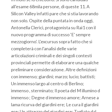
all'esame 68mila persone, di queste 11. A
Silicon Valley infatti pare che si stia lavorando
non solo. Ospite della puntata in onda oggi,
Antonella Clerici, protagonista su Rai1 con il
nuovo programma di successo 'E' sempre
mezzogiorno'. L'excursus sopra fatto che si
completerà con l'analisi delle varie
articolazioni criminali e dei singoli contesti
provinciali permette di elaborare una qualche
preliminare considerazione. Altre definizioni
con immenso; giardini; marzo; lucio; battisti;
Un immenso largo al centro di Berlino;
immenso , sterminato; Il poeta del M illumino d
immenso ; Degne d immenso amore; Arnese a
lama ricurva del giardini ere; Le cura il giardini
ere; Un attrezzo del giardini ere; Tagliato dal