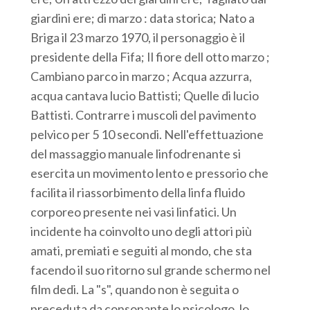
giardini ere; di marzo : data storica; Nato a
Briga il 23 marzo 1970, il personaggio è il
presidente della Fifa; Il fiore dell otto marzo ;
Cambiano parco in marzo ; Acqua azzurra,
acqua cantava lucio Battisti; Quelle di lucio
Battisti. Contrarre i muscoli del pavimento
pelvico per 5 10 secondi. Nell'effettuazione
del massaggio manuale linfodrenante si
esercita un movimento lento e pressorio che
facilita il riassorbimento della linfa fluido
corporeo presente nei vasi linfatici. Un
incidente ha coinvolto uno degli attori più
amati, premiati e seguiti al mondo, che sta
facendo il suo ritorno sul grande schermo nel
film dedi. La "s", quando non è seguita o
preceduta da consonante lo psicologo, lo