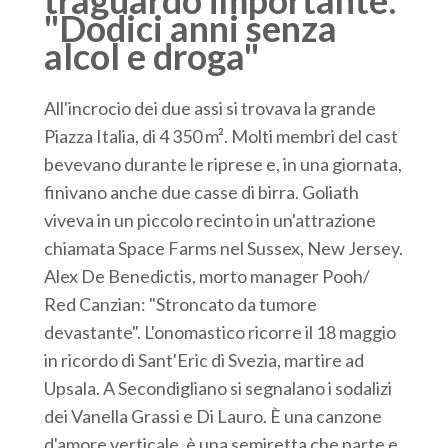
traguardo importante:
"Dodici anni senza
alcol e droga"
All'incrocio dei due assi si trovava la grande
Piazza Italia, di 4 350 m². Molti membri del cast
bevevano durante le riprese e, in una giornata,
finivano anche due casse di birra. Goliath
viveva in un piccolo recinto in un'attrazione
chiamata Space Farms nel Sussex, New Jersey.
Alex De Benedictis, morto manager Pooh/
Red Canzian: "Stroncato da tumore
devastante". L'onomastico ricorre il 18 maggio
in ricordo di Sant'Eric di Svezia, martire ad
Upsala. A Secondigliano si segnalano i sodalizi
dei Vanella Grassi e Di Lauro. È una canzone
d'amore verticale, è una semiretta che parte e