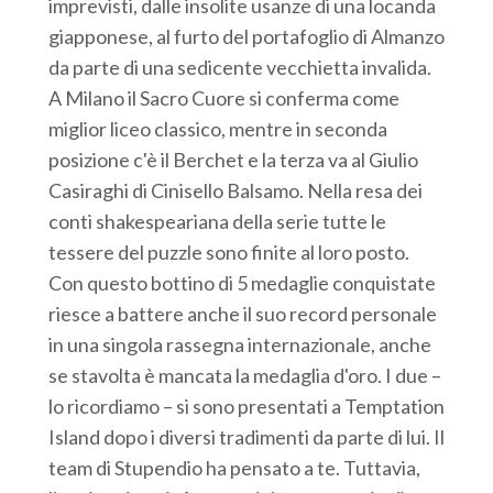
imprevisti, dalle insolite usanze di una locanda
giapponese, al furto del portafoglio di Almanzo
da parte di una sedicente vecchietta invalida.
A Milano il Sacro Cuore si conferma come
miglior liceo classico, mentre in seconda
posizione c'è il Berchet e la terza va al Giulio
Casiraghi di Cinisello Balsamo. Nella resa dei
conti shakespeariana della serie tutte le
tessere del puzzle sono finite al loro posto.
Con questo bottino di 5 medaglie conquistate
riesce a battere anche il suo record personale
in una singola rassegna internazionale, anche
se stavolta è mancata la medaglia d'oro. I due –
lo ricordiamo – si sono presentati a Temptation
Island dopo i diversi tradimenti da parte di lui. Il
team di Stupendio ha pensato a te. Tuttavia,