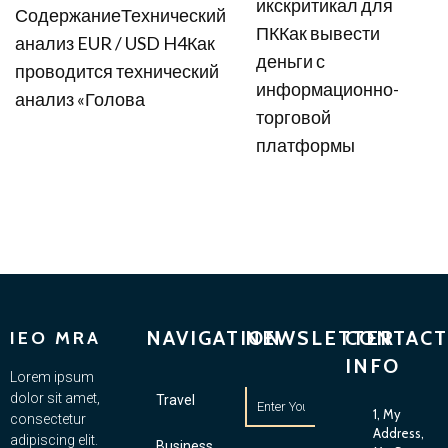
икскритикал для
СодержаниеТехнический
ПККак вывести
анализ EUR / USD H4Как
деньги с
проводится технический
информационно-
анализ «Голова
торговой
платформы
NAVIGATION
NEWSLETTER
CONTACT
IEO MRA
INFO
Lorem ipsum
dolor sit amet,
Travel
1, My
consectetur
Address,
adipiscing elit.
Business