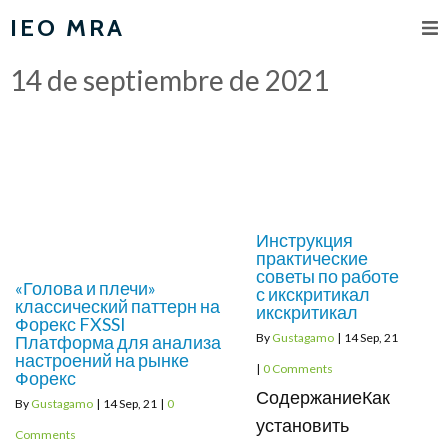
IEO MRA
14 de septiembre de 2021
Инструкция
практические
советы по работе
«Голова и плечи»
с икскритикал
классический паттерн на
икскритикал
Форекс FXSSI
By
Gustagamo
|
14
Sep, 21
Платформа для анализа
настроений на рынке
|
0 Comments
Форекс
СодержаниеКак
By
Gustagamo
|
14
Sep, 21
|
0
установить
Comments