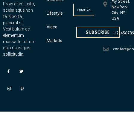
My Street,
Proin diam justo,
New York
scelerisque non
City, NY,
Lifestyle
felis porta,
USA
placerat si.
Video
Vestibulum ac
SUBSCRIBE
+12345678
elementum
Markets
massa. In rutrum
quis risus quis
contact@d
sollicitudin.